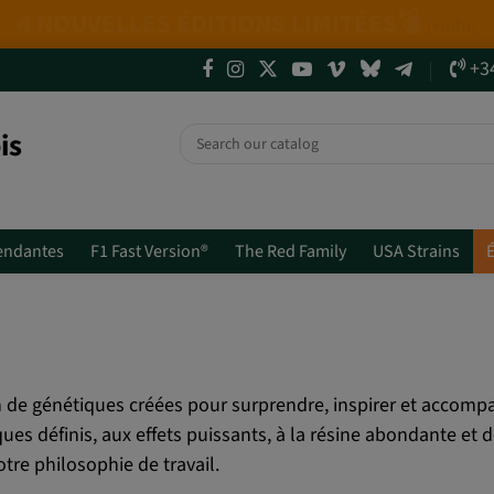
uvelles génétiques + Packs Mix.
Ne passez pas
+3
is
endantes
F1 Fast Version®
The Red Family
USA Strains
É
 de génétiques créées pour surprendre, inspirer et accompa
es définis, aux effets puissants, à la résine abondante et d
re philosophie de travail.