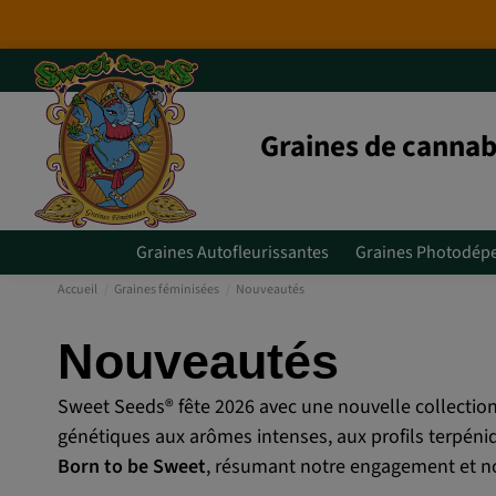
Nouvelles variétés 2026
: 6 no
Graines de cannab
Graines Autofleurissantes
Graines Photodép
Accueil
Graines féminisées
Nouveautés
Nouveautés
Sweet Seeds® fête 2026 avec une nouvelle collection
génétiques aux arômes intenses, aux profils terpéniqu
Born to be Sweet
, résumant notre engagement et not