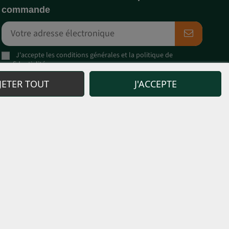
commande
J'accepte les
conditions générales
et la
politique de
confidentialité
Responsable du traitement : Sweet Seeds, S.L. La finalité du traitement est d'informer les
JETER TOUT
J'ACCEPTE
abonnés des nouveaux produits et services. Base juridique : consentement sans équivoque
lorsque vous nous contactez et nous fournissez vos données à cette fin, ce qui peut constituer
l'intérêt légitime pour la gestion de la relation contractuelle. Aucun transfert de données à des
tiers et conservées pendant toute la durée de la relation. Vous pouvez exercer vos droits à
info@sweetseeds.es
. Informations complètes sur la protection des données :
politique de
confidentialité
dit d’utiliser les graines et autres produits commercialisés à des