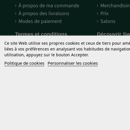
À propos de ma commande
Merchandisin
À propos des livraisons
Prix
Modes de paiement
Salons
Termes et conditions
Découvrir S
Mentions légales
Engagement 
Ce site Web utilise ses propres cookies et ceux de tiers pour am
liées à vos préférences en analysant vos habitudes de navigati
Termes et conditions
Qu'est-ce qu
utilisation, appuyez sur le bouton Accepter.
d'utilisation
Qu'est-ce que
Politique de cookies
Personnaliser les cookies
Politique de confidentialité
Graines pho
Cookies
Droits d'auteur
Les graines de cannabis commercialisées par Sweet Seeds® sont des