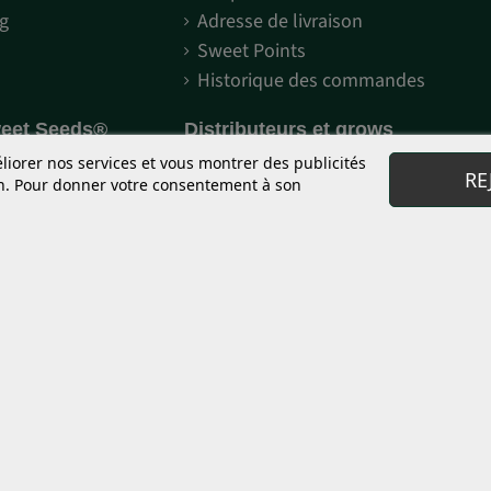
g
Adresse de livraison
Sweet Points
Historique des commandes
weet Seeds®
Distributeurs et grows
Sweet Seeds®
Mes commandes
éliorer nos services et vous montrer des publicités
RE
on. Pour donner votre consentement à son
e The Red Familly?
Enregistrement
 F1 Fast Version®?
Décoration merchandising
todépendantes
Zone de téléchargement
 objets de collection et de préservation génétique. Il est expressément inter