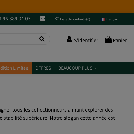
 à côté !
Entrez et découvrez-les
.
4 96 389 04 03
Liste de souhaits
(
0
)
Français
S'identifier
Panier
dition Limitée
OFFRES
BEAUCOUP PLUS
gner tous les collectionneurs aimant explorer des
e stabilité supérieure. Notre slogan cette année est