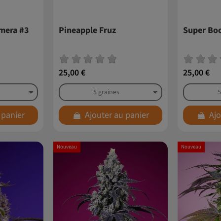
imera #3
Pineapple Fruz
Super Bo
25,00 €
25,00 €
 panier
Ajouter au panier
Ajo
Nouveau
Nouveau