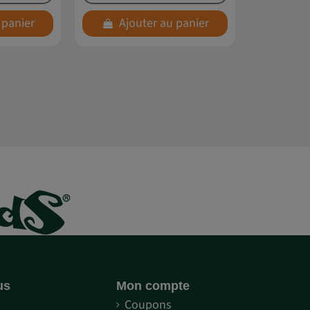
 panier
Ajouter au panier
us
Mon compte
S
Coupons