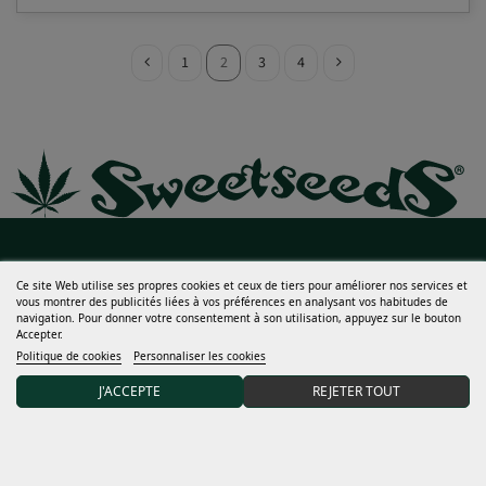
1
2
3
4
Aide
Ce site Web utilise ses propres cookies et ceux de tiers pour améliorer nos services et
vous montrer des publicités liées à vos préférences en analysant vos habitudes de
navigation. Pour donner votre consentement à son utilisation, appuyez sur le bouton
Beaucoup plus
Accepter.
Politique de cookies
Personnaliser les cookies
Mon compte
J'ACCEPTE
REJETER TOUT
Termes et conditions
Découvrir Sweet Seeds®