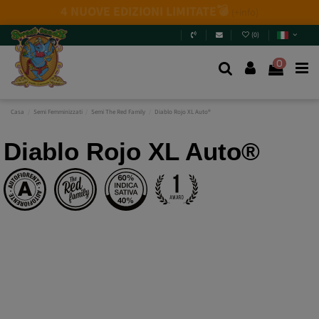
Novità 2026
: 6 nuove genetiche + Pack Mix.
Non
perderti le novità!
Entra e scoprile
.
(
0
)
0
Casa
Semi Femminizzati
Semi The Red Family
Diablo Rojo XL Auto®
Diablo Rojo XL Auto®