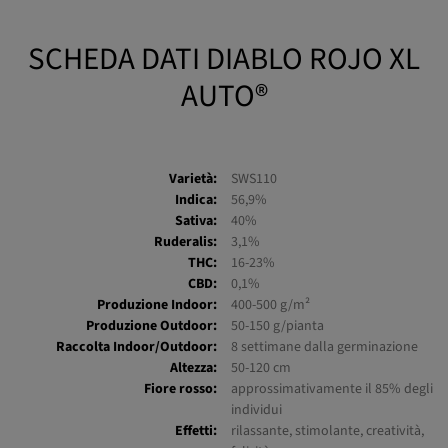
SCHEDA DATI DIABLO ROJO XL
AUTO®
Varietà:
SWS110
Indica:
56,9%
Sativa:
40%
Ruderalis:
3,1%
THC:
16-23%
CBD:
0,1%
Produzione Indoor:
400-500 g/m²
Produzione Outdoor:
50-150 g/pianta
Raccolta Indoor/Outdoor:
8 settimane dalla germinazione
Altezza:
50-120 cm
Fiore rosso:
approssimativamente il 85% degli
individui