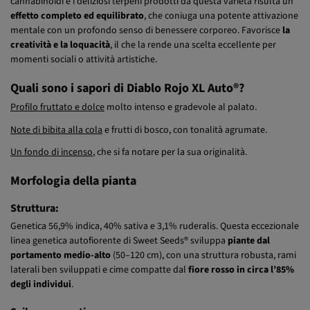
che va dal 16% al 23% e circa lo 0,1% di CBD. Dalla simbiosi tra questi
cannabinoidi e i deliziosi terpeni prodotti da questa varietà risulta un
effetto completo ed equilibrato
, che coniuga una potente attivazione
mentale con un profondo senso di benessere corporeo. Favorisce
la
creatività e la loquacità
, il che la rende una scelta eccellente per
momenti sociali o attività artistiche.
Quali sono i sapori di Diablo Rojo XL Auto®?
Profilo fruttato e dolce
molto intenso e gradevole al palato.
Note di bibita alla cola
e frutti di bosco, con tonalità agrumate.
Un fondo di incenso
, che si fa notare per la sua originalità.
Morfologia della pianta
Struttura:
Genetica 56,9% indica, 40% sativa e 3,1% ruderalis. Questa eccezionale
linea genetica autofiorente di Sweet Seeds® sviluppa
piante dal
portamento medio-alto
(50–120 cm), con una struttura robusta, rami
laterali ben sviluppati e cime compatte dal
fiore rosso in circa l’85%
degli individui
.