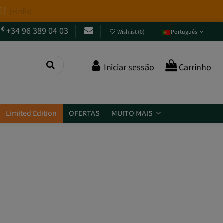
+34 96 389 04 03
Wishlist
(
0
)
Português
Iniciar sessão
Carrinho
Limited Edition
OFERTAS
MUITO MAIS