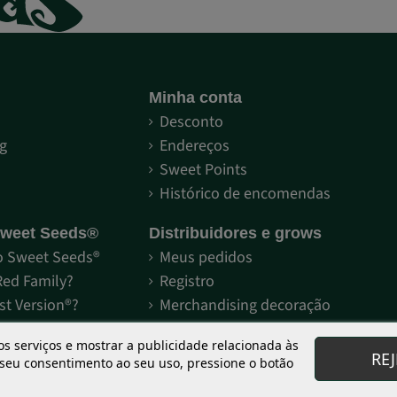
Minha conta
S
Desconto
g
Endereços
Sweet Points
Histórico de encomendas
Sweet Seeds®
Distribuidores e grows
 Sweet Seeds®
Meus pedidos
Red Family?
Registro
st Version®?
Merchandising decoração
oflorescentes
Zona de descargas
os serviços e mostrar a publicidade relacionada às
RE
 seu consentimento ao seu uso, pressione o botão