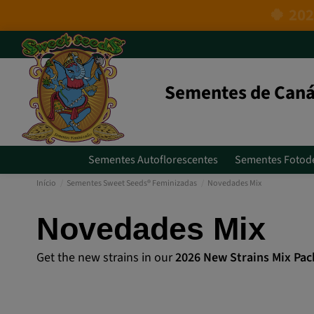
Sementes de Caná
Sementes Autoflorescentes
Sementes Fotod
Início
Sementes Sweet Seeds® Feminizadas
Novedades Mix
Novedades Mix
Get the new strains in our
2026 New Strains Mix Pac