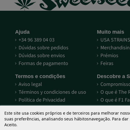
Ajuda
Muito mais
+34 96 389 04 03
USA STRAIN
Dúvidas sobre pedidos
Merchandisin
Dúvidas sobre envios
Prémios
Formas de pagamento
Feiras
Termos e condições
Descobre a 
Aviso legal
Compromisso
Términos y condiciones de uso
O que é The 
Política de Privacidad
O que é F1 Fa
Cookies
Sementes aut
Este site usa cookies próprios e de terceiros para melhorar noss
Derechos reservados
suas preferências, analisando seus hábitosnavegação. Para dar
Aceito.