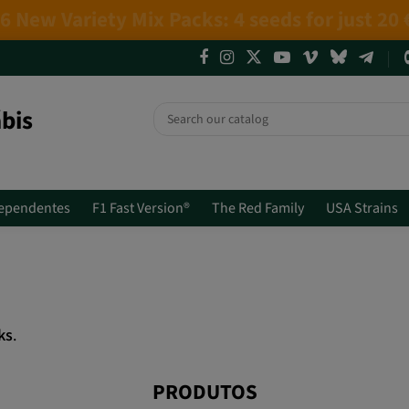
4 NEW LIMITED EDITIONS💣
(+info)
bis
ependentes
F1 Fast Version®
The Red Family
USA Strains
ks
.
PRODUTOS