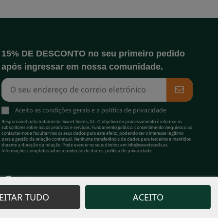
15% DE DESCONTO no seu primeiro pedido
após ingressar em nossa comunidade.
Aceito as
condições gerais
e a
política de privacidade
Responsável pelo tratamento: Sweet Seeds, S.L. O objetivo do processamento é informar os
subscritores sobre novos produtos e serviços. Fundamento jurídico: consentimento inequívoco ao
contactar-nos e facultar-nos os seus dados para este efeito, podendo ser o interesse legítimo
para a gestão da relação contratual. Nenhuma transferência de dados para terceiros e mantidos
durante a duração da relação. Pode exercer os seus direitos em
info@sweetseeds.es
.
Informações completas sobre a proteção de dados:
política de privacidade
JEITAR TUDO
ACEITO