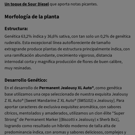
Un toque de Sour Diesel
que aporta notas picantes.
Morfología de la planta
Estructura:
Genética 63,2% índica y 36,6% sativa, con tan solo un 0,2% de genética
ruderalis. Esta excepcional línea autofloreciente de tamaño
extragrande produce plantas de estructura principalmente índica, con
una ramificación abundante, crecimiento vigoroso, distancia
internodal corta y magnifica producción de flores de buen calibre,
muy resinadas.
Desarrollo Genético:
En el desarrollo de
Permanent Jealousy XL Auto®
, como genética
base utilizamos una cepa seleccionada de nuestra exquisita Jealousy
Z XL Auto® [Sweet Mandarine Z XL Auto® (SWS102) x Jealousy]. Para
aportar caracteres de exclusiva exquisitez aromática, con sabores
cítricos, mentolados y amaderados, utilizamos un clon élite “Super
Strong” de Permanent Marker [(Biscotti x Jealousy) x Sherb Bx1],
logrando como resultado un híbrido moderno de talla alta de
predominancia índica, con aromas y sabores deliciosos, complejos y