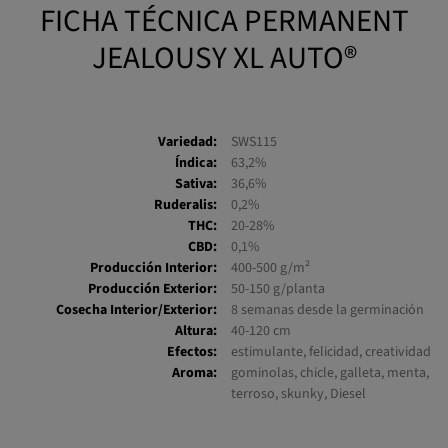
FICHA TÉCNICA PERMANENT
JEALOUSY XL AUTO®
Variedad:
SWS115
Índica:
63,2%
Sativa:
36,6%
Ruderalis:
0,2%
THC:
20-28%
CBD:
0,1%
Producción Interior:
400-500 g/m²
Producción Exterior:
50-150 g/planta
Cosecha Interior/Exterior:
8 semanas desde la germinación
Altura:
40-120 cm
Efectos:
estimulante, felicidad, creatividad
Aroma:
gominolas, chicle, galleta, menta,
terroso, skunky, Diesel