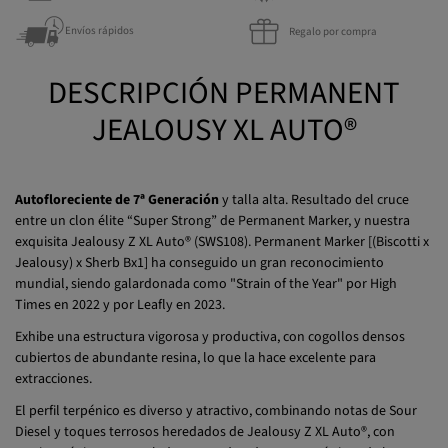
Envíos rápidos
Regalo por compra
DESCRIPCIÓN PERMANENT
JEALOUSY XL AUTO®
Autofloreciente de 7ª Generación
y talla alta. Resultado del cruce
entre un clon élite “Super Strong” de Permanent Marker, y nuestra
exquisita Jealousy Z XL Auto® (SWS108). Permanent Marker [(Biscotti x
Jealousy) x Sherb Bx1] ha conseguido un gran reconocimiento
mundial, siendo galardonada como "Strain of the Year" por High
Times en 2022 y por Leafly en 2023.
Exhibe una estructura vigorosa y productiva, con cogollos densos
cubiertos de abundante resina, lo que la hace excelente para
extracciones.
El perfil terpénico es diverso y atractivo, combinando notas de Sour
Diesel y toques terrosos heredados de Jealousy Z XL Auto®, con