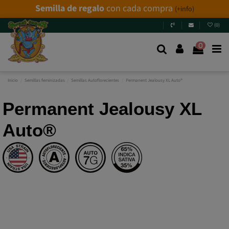
Semilla de regalo
con cada compra
(+info)
(
0
)
0
Inicio
Semillas feminizadas
Semillas Autoflorecientes
Permanent Jealousy XL Auto®
Permanent Jealousy XL
Auto®