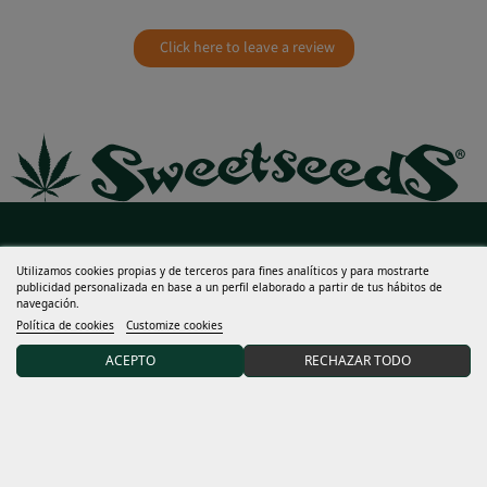
Click here to leave a review
Ayuda
Utilizamos cookies propias y de terceros para fines analíticos y para mostrarte
publicidad personalizada en base a un perfil elaborado a partir de tus hábitos de
navegación.
Mucho más
Política de cookies
Customize cookies
Mi cuenta
ACEPTO
RECHAZAR TODO
Términos y condiciones
Descubre Sweet Seeds®