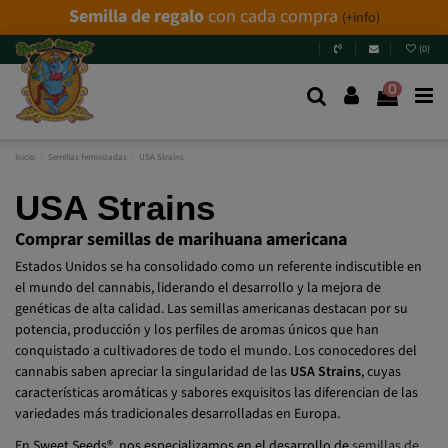
Semilla de regalo
con cada compra
(+info)
(
0
)
0
Inicio
Semillas feminizadas
USA Strains
USA Strains
Comprar semillas de marihuana americana
Estados Unidos se ha consolidado como un referente indiscutible en
el mundo del cannabis, liderando el desarrollo y la mejora de
genéticas de alta calidad. Las semillas americanas destacan por su
potencia, producción y los perfiles de aromas únicos que han
conquistado a cultivadores de todo el mundo. Los conocedores del
cannabis saben apreciar la singularidad de las
USA Strains
, cuyas
características aromáticas y sabores exquisitos las diferencian de las
variedades más tradicionales desarrolladas en Europa.
En Sweet Seeds®, nos especializamos en el desarrollo de
semillas de