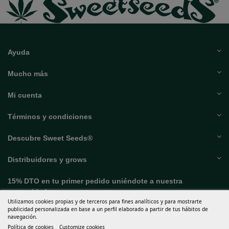
Ayuda
Mucho más
Mi cuenta
Términos y condiciones
Descubre Sweet Seeds®
Distribuidores y grows
15% DTO en tu primer pedido uniéndote a nuestra
comunidad.
Utilizamos cookies propias y de terceros para fines analíticos y para mostrarte
publicidad personalizada en base a un perfil elaborado a partir de tus hábitos de
navegación.
Política de cookies
Customize cookies
Acepto las
condiciones generales
y la
política de privacidad