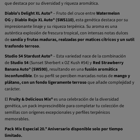
que destaca por su diversidad y riqueza aromática.
Diablo’s Delight XL Auto®
– Fruto del cruce entre
Watermelon
OG
y
Diablo Rojo XL Auto®
(SWS110)
, esta genética destaca por su
impresionante linaje y su riqueza terpénica. Su aroma es una
auténtica explosión de frescura tropical, con intensas notas dulces
de
sandía y frutas maduras, realzadas por matices cítricos y un sutil
trasfondo terroso
.
Studio 54 Stardust Auto®
– Esta variedad nace de la combinación
de
Studio 54
(Sunset Sherbert x OZ Kush #54) y
Red Strawberry
Banana Auto®
(SWS90)
, resultando en una
fusión aromática
inconfundible
. En su perfil se perciben marcadas notas de
mango y
plátano, con un fondo ligeramente terroso
que añade complejidad y
carácter.
El
Fruity & Delicious Mix®
es una celebración de la diversidad
genética, un pack imprescindible para completar tu colección de
semillas con orígenes excepcionales y perfiles terpénicos
memorables.
Pack Mix Especial 20.º Aniversario
d
isponible solo por tiempo
limitado
.