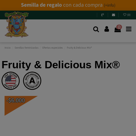
Semilla de regalo
con cada compra
(+info)
(
0
)
0
Inicio
Semillas feminizadas
Ofertas especiales
Fruity & Delicious Mix®
Fruity & Delicious Mix®
-$6.000