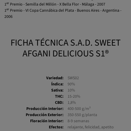
er
1
Premio - Semilla del Millón - X Bella Flor - Málaga - 2007
er
1
Premio - VI Copa Cannábica del Plata - Buenos Aires - Argentina -
2006
FICHA TÉCNICA S.A.D. SWEET
AFGANI DELICIOUS S1®
Variedad:
SWS02
Índica:
90%
Sativa:
10%
THC:
15-20%
CBD:
1,8%
Producción Interior:
400-500 g/m²
Producción Exterior:
350-550 g/planta
Floración Interior:
8-9 semanas
Efectos:
relajante, felicidad, apetito