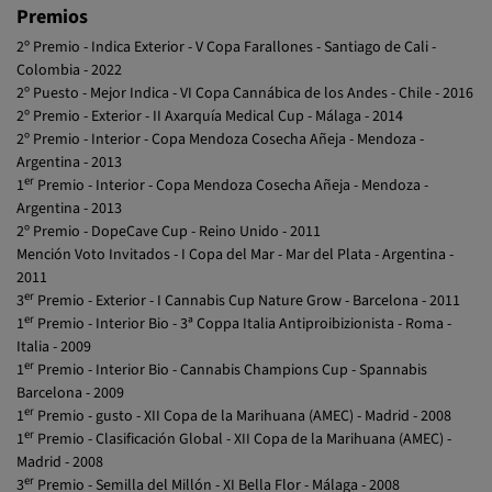
Premios
2º Premio - Indica Exterior - V Copa Farallones - Santiago de Cali -
Colombia - 2022
2º Puesto - Mejor Indica - VI Copa Cannábica de los Andes - Chile - 2016
2º Premio - Exterior - II Axarquía Medical Cup - Málaga - 2014
2º Premio - Interior - Copa Mendoza Cosecha Añeja - Mendoza -
Argentina - 2013
er
1
Premio - Interior - Copa Mendoza Cosecha Añeja - Mendoza -
Argentina - 2013
2º Premio - DopeCave Cup - Reino Unido - 2011
Mención Voto Invitados - I Copa del Mar - Mar del Plata - Argentina -
2011
er
3
Premio - Exterior - I Cannabis Cup Nature Grow - Barcelona - 2011
er
1
Premio - Interior Bio - 3ª Coppa Italia Antiproibizionista - Roma -
Italia - 2009
er
1
Premio - Interior Bio - Cannabis Champions Cup - Spannabis
Barcelona - 2009
er
1
Premio - gusto - XII Copa de la Marihuana (AMEC) - Madrid - 2008
er
1
Premio - Clasificación Global - XII Copa de la Marihuana (AMEC) -
Madrid - 2008
er
3
Premio - Semilla del Millón - XI Bella Flor - Málaga - 2008