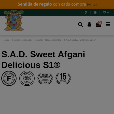
Semilla de regalo
con cada compra
(+info)
(
0
)
0
Inicio
Semillas feminizadas
Semillas Fotodependientes
S.A.D. Sweet Afgani Delicious S1®
S.A.D. Sweet Afgani
Delicious S1®