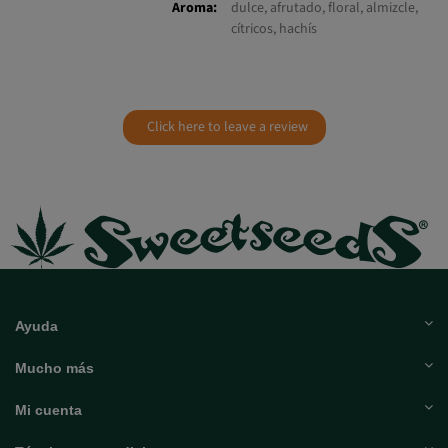
Aroma:
dulce, afrutado, floral, almizcle,
cítricos, hachís
Click here to leave a review
Ayuda
Mucho más
Mi cuenta