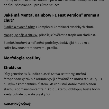
odrůdu všestrannou pro různé situace.
Jaké má Mental Rainbow F1 Fast Version® aroma a
chuť?
Sladké a ovocné tóny
s komplexní kombinací exotických chutí.
Mango, papája a citrusy
, přinášející svěžest a tropickou sladkost.
Zemité, kouřové a kořeněné podtóny
, dodávající hloubku a
sofistikovanost terpenovému profilu.
Morfologie rostliny
Struktura:
Díky genetice 65 % Indica a 35 % Sativa se tato výjimečná
fotoperiodicky závislá odrůda vyvíjí převážně do Indica struktury – s
bujným a kompaktním růstem. Má robustní, dobře rozvětvenou
stavbu s dominantní centrální kolou, kterou obklopují husté boční
květy bohatě pokryté pryskyřicí.
Genetický vývoj:
Při šlechtění Mental Rainbow F1 Fast Version® jsme jako základ použili