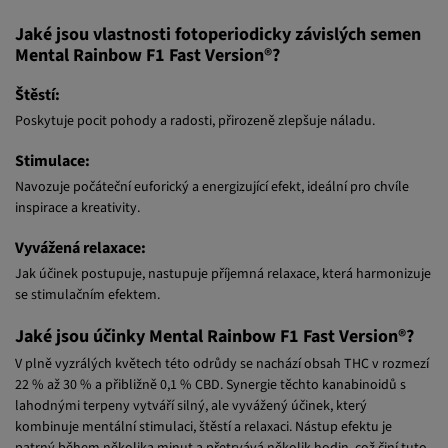
Jaké jsou vlastnosti fotoperiodicky závislých semen
Mental Rainbow F1 Fast Version®?
Štěstí:
Poskytuje pocit pohody a radosti, přirozeně zlepšuje náladu.
Stimulace:
Navozuje počáteční euforický a energizující efekt, ideální pro chvíle
inspirace a kreativity.
Vyvážená relaxace:
Jak účinek postupuje, nastupuje příjemná relaxace, která harmonizuje
se stimulačním efektem.
Jaké jsou účinky Mental Rainbow F1 Fast Version®?
V plně vyzrálých květech této odrůdy se nachází obsah THC v rozmezí
22 % až 30 % a přibližně 0,1 % CBD. Synergie těchto kanabinoidů s
lahodnými terpeny vytváří silný, ale vyvážený účinek, který
kombinuje mentální stimulaci, štěstí a relaxaci. Nástup efektu je
patrný během několika minut a přetrvává několik hodin, což činí tuto