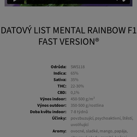
DATOVÝ LIST MENTAL RAINBOW F1
FAST VERSION®
Odrůda:
SWS118
Indica:
65%
Sativa:
35%
THC:
22-30%
CBD:
0,1%
Výnos indoor:
450-500 g/m²
Výnos outdoor:
350-500 g/rostlina
Doba květu indoor:
7-8 týdnů
Účinky:
povzbuzující, psychoaktivní, štěstí,
uvolňující
Aromy:
ovocné, sladké, mango, papája,
citrusové plody, zemité, koření