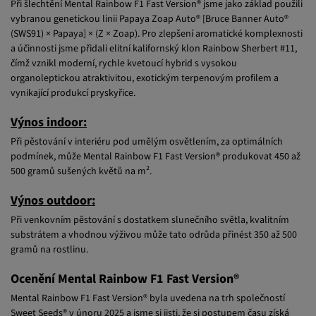
vybranou genetickou linii Papaya Zoap Auto® [Bruce Banner Auto®
(SWS91) × Papaya] × (Z × Zoap). Pro zlepšení aromatické komplexnosti
a účinnosti jsme přidali elitní kalifornský klon Rainbow Sherbert #11,
čímž vznikl moderní, rychle kvetoucí hybrid s vysokou
organoleptickou atraktivitou, exotickým terpenovým profilem a
vynikající produkcí pryskyřice.
Výnos indoor:
Při pěstování v interiéru pod umělým osvětlením, za optimálních
podmínek, může Mental Rainbow F1 Fast Version® produkovat 450 až
500 gramů sušených květů na m².
Výnos outdoor:
Při venkovním pěstování s dostatkem slunečního světla, kvalitním
substrátem a vhodnou výživou může tato odrůda přinést 350 až 500
gramů na rostlinu.
Ocenění Mental Rainbow F1 Fast Version®
Mental Rainbow F1 Fast Version® byla uvedena na trh společností
Sweet Seeds® v únoru 2025 a jsme si jisti, že si postupem času získá
uznání na různých konopných soutěžích. Zveme vás, abyste byli mezi