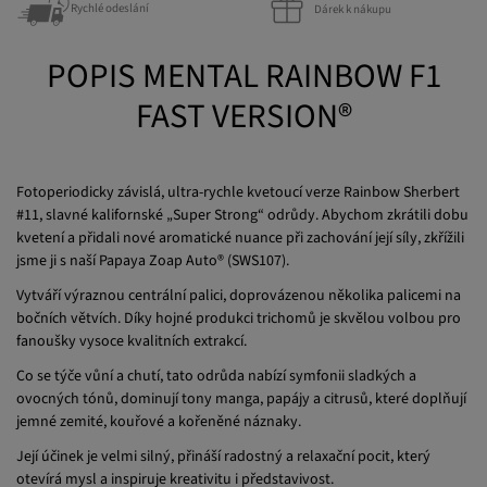
POPIS MENTAL RAINBOW F1
FAST VERSION®
Fotoperiodicky závislá, ultra-rychle kvetoucí verze Rainbow Sherbert
#11, slavné kalifornské „Super Strong“ odrůdy. Abychom zkrátili dobu
kvetení a přidali nové aromatické nuance při zachování její síly, zkřížili
jsme ji s naší Papaya Zoap Auto® (SWS107).
Vytváří výraznou centrální palici, doprovázenou několika palicemi na
bočních větvích. Díky hojné produkci trichomů je skvělou volbou pro
fanoušky vysoce kvalitních extrakcí.
Co se týče vůní a chutí, tato odrůda nabízí symfonii sladkých a
ovocných tónů, dominují tony manga, papájy a citrusů, které doplňují
jemné zemité, kouřové a kořeněné náznaky.
Její účinek je velmi silný, přináší radostný a relaxační pocit, který
otevírá mysl a inspiruje kreativitu i představivost.