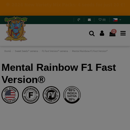
4 NEW LIMITED EDITIONS💣
(+info)
(
0
)
0
Domů
Sweet Seeds® semena
F1 Fast Version® semena
Mental Rainbow F1 Fast Version®
Mental Rainbow F1 Fast
Version®