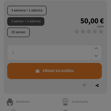
3 semena + 1 zdarma
50,00 €
5 semen + 2 zdarma
S DPH
25 semen
PŘIDAT DO KOŠÍKU
Diskrétnost
Záruka kvality
Rychlé odeslání
Dárek k nákupu