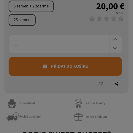
20,00 €
5 semen + 2 zdarma
S DPH
25 semen
PŘIDAT DO KOŠÍKU
Diskrétnost
Záruka kvality
Rychlé odeslání
Dárek k nákupu