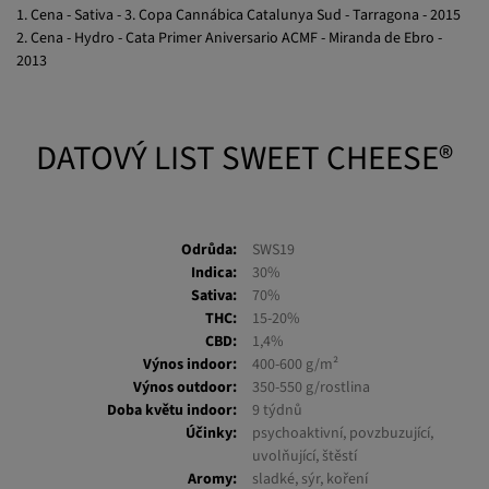
1. Cena - Sativa - 3. Copa Cannábica Catalunya Sud - Tarragona - 2015
2. Cena - Hydro - Cata Primer Aniversario ACMF - Miranda de Ebro -
2013
DATOVÝ LIST SWEET CHEESE®
Odrůda:
SWS19
Indica:
30%
Sativa:
70%
THC:
15-20%
CBD:
1,4%
Výnos indoor:
400-600 g/m²
Výnos outdoor:
350-550 g/rostlina
Doba květu indoor:
9 týdnů
Účinky:
psychoaktivní, povzbuzující,
uvolňující, štěstí
Aromy:
sladké, sýr, koření