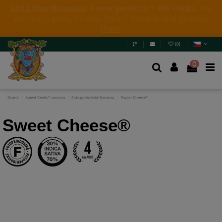
2026 New Releases
: 6 new genetics + Mix Packs.
Are
you really going to miss them? Jump in and
discover
them
.
(
0
)
0
Domů
Sweet Seeds® semena
Fotoperiodické Semena
Sweet Cheese®
Sweet Cheese®