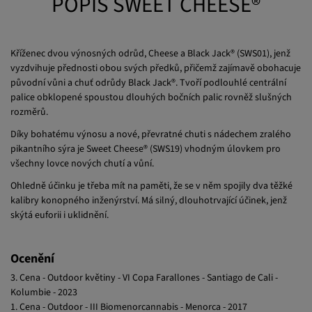
POPIS SWEET CHEESE®
Kříženec dvou výnosných odrůd, Cheese a Black Jack® (SWS01), jenž
vyzdvihuje přednosti obou svých předků, přičemž zajímavě obohacuje
původní vůni a chuť odrůdy Black Jack®. Tvoří podlouhlé centrální
palice obklopené spoustou dlouhých bočních palic rovněž slušných
rozměrů.
Díky bohatému výnosu a nové, převratné chuti s nádechem zralého
pikantního sýra je Sweet Cheese® (SWS19) vhodným úlovkem pro
všechny lovce nových chutí a vůní.
Ohledně účinku je třeba mít na paměti, že se v něm spojily dva těžké
kalibry konopného inženýrství. Má silný, dlouhotrvající účinek, jenž
skýtá euforii i uklidnění.
Ocenění
3. Cena - Outdoor květiny - VI Copa Farallones - Santiago de Cali -
Kolumbie - 2023
1. Cena - Outdoor - III Biomenorcannabis - Menorca - 2017