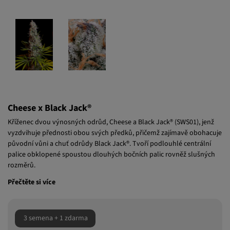
Cheese x Black Jack®
Kříženec dvou výnosných odrůd, Cheese a Black Jack® (SWS01), jenž
vyzdvihuje přednosti obou svých předků, přičemž zajímavě obohacuje
původní vůni a chuť odrůdy Black Jack®. Tvoří podlouhlé centrální
palice obklopené spoustou dlouhých bočních palic rovněž slušných
rozměrů.
Přečtěte si více
3 semena + 1 zdarma