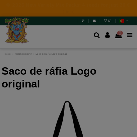
4 NEW LIMITED EDITIONS💣
(+info)
(
0
)
0
Início
Merchandising
Saco de ráfia Logo original
Saco de ráfia Logo
original