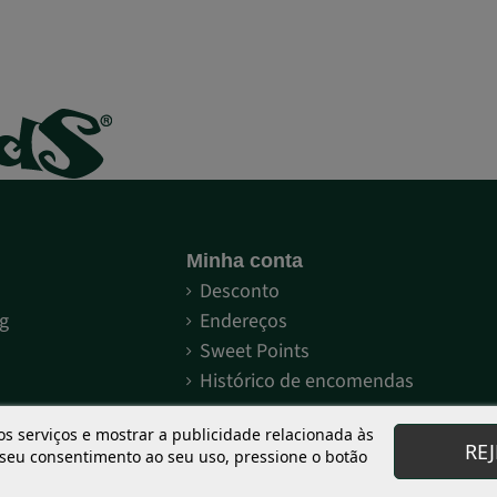
Minha conta
S
Desconto
g
Endereços
Sweet Points
Histórico de encomendas
Sweet Seeds®
Distribuidores e grows
os serviços e mostrar a publicidade relacionada às
RE
 seu consentimento ao seu uso, pressione o botão
 Sweet Seeds®
Meus pedidos
Red Family?
Registro