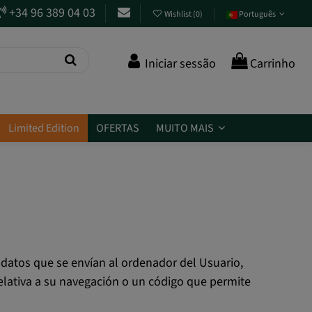
+34 96 389 04 03
Wishlist
(
0
)
Português
Iniciar sessão
Carrinho
Limited Edition
OFERTAS
MUITO MAIS
 datos que se envían al ordenador del Usuario,
elativa a su navegación o un código que permite