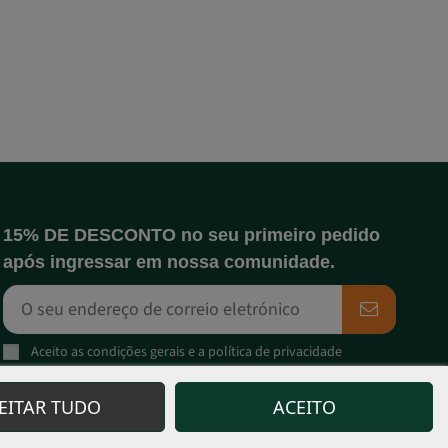
15% DE DESCONTO no seu primeiro pedido
após ingressar em nossa comunidade.
Aceito as
condições gerais
e a
política de privacidade
Responsável pelo tratamento: Sweet Seeds, S.L. O objetivo do processamento é informar os
subscritores sobre novos produtos e serviços. Fundamento jurídico: consentimento inequívoco ao
contactar-nos e facultar-nos os seus dados para este efeito, podendo ser o interesse legítimo
JEITAR TUDO
ACEITO
para a gestão da relação contratual. Nenhuma transferência de dados para terceiros e mantidos
durante a duração da relação. Pode exercer os seus direitos em
info@sweetseeds.es
.
Informações completas sobre a proteção de dados:
política de privacidade