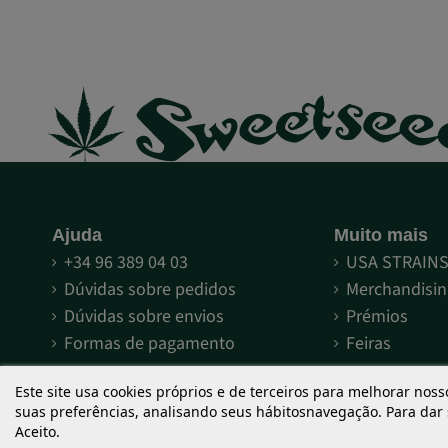
Ajuda
Muito mais
+34 96 389 04 03
USA STRAIN
Dúvidas sobre pedidos
Merchandisin
Dúvidas sobre envios
Prémios
Formas de pagamento
Feiras
Termos e condições
Descobre a 
Este site usa cookies próprios e de terceiros para melhorar noss
suas preferências, analisando seus hábitosnavegação. Para dar
Aviso legal
Compromisso
Aceito.
Términos y condiciones de uso
O que é The 