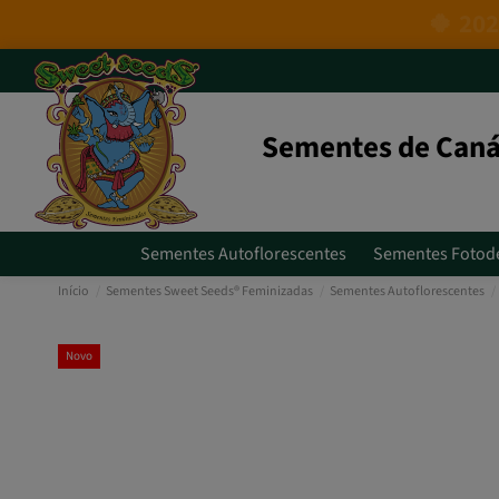
Sementes de Caná
Sementes Autoflorescentes
Sementes Fotod
Início
Sementes Sweet Seeds® Feminizadas
Sementes Autoflorescentes
Novo