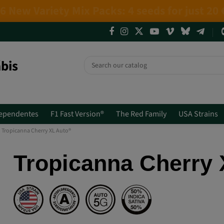
4 NEW LIMITED EDITIONS💣
(+info)
bis
ependentes
F1 Fast Version®
The Red Family
USA Strains
Tropicanna Cherry XL Auto®
Tropicanna Cherry