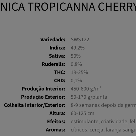
CNICA TROPICANNA CHERRY
Variedade:
SWS122
Indica:
49,2%
Sativa:
50%
Ruderalis:
0,8%
THC:
18-25%
CBD:
0,1%
Produção Interior:
450-600 g/m²
Produção Exterior:
50-170 g/planta
Colheita Interior/Exterior:
8-9 semanas depois da ger
Altura:
60-125 cm
Efeitos:
estimulante, criatividade, fe
Aromas:
cítricos, cereja, laranja san