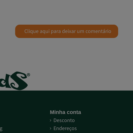
Clique aqui para deixar um comentário
Minha conta
S
Desconto
g
Endereços