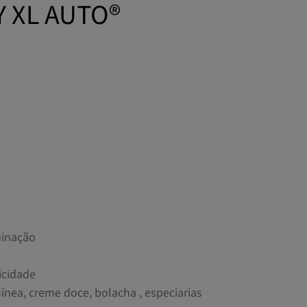
 XL AUTO®
minação
licidade
guínea, creme doce, bolacha , especiarias