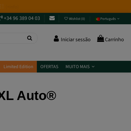
+34 96 389 04 03
Wishlist
(
0
)
Português
Iniciar sessão
Carrinho
Limited Edition
OFERTAS
MUITO MAIS
 XL Auto®