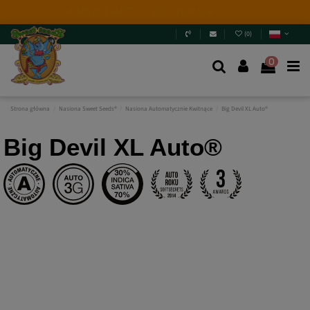
2026 New Releases
: 6 new genetics + Mix Packs.
Are
you really going to miss them? Jump in and
discover
them
.
(
0
)
0
Strona główna
Nasiona Sweet Seeds®
Nasiona Automatycznie Kwitnące
Big Devil XL Auto®
Big Devil XL Auto®