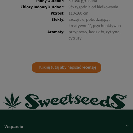
CBD:
0,8%
Plony Indoor:
425-650 g/m²
Plony Outdoor:
50-350 g/roślina
Zbiory Indoor/Outdoor:
9½ tygodnia od kiełkowania
Wzrost:
110-160 cm
Efekty:
szczęście, pobudzający,
kreatywność, psychoaktywna
Aromaty:
przyprawy, kadzidło, cytryna,
cytrusy
Kliknij tutaj aby napisać recenzję