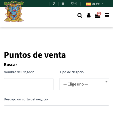
Skip to main content
(
0
)
Español
0
Puntos de venta
Buscar
Nombre del Negocio
Tipo de Negocio
— Elige uno —
Descripción corta del negocio