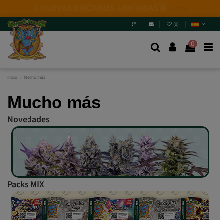
(
0
)
0
Inicio
Mucho más
Mucho más
Novedades
Packs MIX