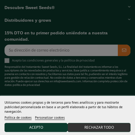
Términos y condiciones
Descubre Sweet Seeds®
Distribuidores y grows
15% DTO en tu primer pedido uniéndote a nuestra
comunidad.
Acepto las
condiciones generales
y la
política de privacidad
Responsable del tratamiento: Sweet Seeds, S.L. La finalidad del tratamiento es informar a los
suscriptores de las novedades de productos y servicios. Base jurídica: consentimiento inequívoco al
ponerse en contacto con nosotros y facilitarnos sus datos para tal fin, pudiendo ser el interés legítimo
para gestión de relación contractual. No cesión de datos a terceros y conservados mientras dure
relación. Puede ejercer sus derechos en
info@sweetseeds.com
. Información completa protección de
datos:
política de privacidad
Utilizamos cookies propias y de terceros para fines analíticos y para mostrarte
publicidad personalizada en base a un perfil elaborado a partir de tus hábitos de
navegación.
Política de cookies
Personalizar cookies
ACEPTO
RECHAZAR TODO
Las semillas de cannabis que comercializa Sweet Seeds® son objetos de