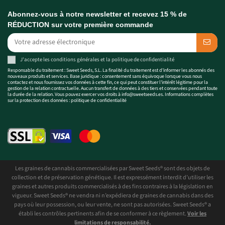
Abonnez-vous à notre newsletter et recevez 15 % de
RÉDUCTION sur votre première commande
J'accepte les
conditions générales
et la
politique de confidentialité
Responsable du traitement : Sweet Seeds, S.L. La finalité du traitement est d'informer les abonnés des
nouveaux produits et services. Base juridique : consentement sans équivoque lorsque vous nous
contactez et nous fournissez vos données à cette fin, ce qui peut constituer l'intérêt légitime pour la
gestion de la relation contractuelle. Aucun transfert de données à des tiers et conservées pendant toute
la durée de la relation. Vous pouvez exercer vos droits à
info@sweetseeds.es
. Informations complètes
sur la protection des données :
politique de confidentialité
Les graines de cannabis commercialisées par Sweet Seeds® sont des objets de
collection et de préservation génétique. Il est expressément interdit d’utiliser les
graines et autres produits commercialisés à des fins contraires à la législation en
vigueur. Sweet Seeds® ne vendra ni n’expédiera de graines de cannabis dans des
pays où leur possession, ou leur vente, ne sont pas autorisées. Sweet Seeds® a
établi les contrôles pertinents afin de se conformer à ce règlement.
Voir les
limitations de responsabilité.