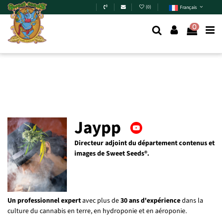
Skip to main content
(
0
)
Français
0
Jaypp
Directeur adjoint du département contenus et
images de Sweet Seeds®.
Un professionnel expert
avec plus de
30 ans d'expérience
dans la
culture du cannabis en terre, en hydroponie et en aéroponie.