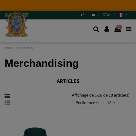
Nouvelles variétés 2026
: 6 nouvelles génétiques +
Packs Mix.
Ne passez pas à côté !
Entrez et découvrez-
les
.
(
0
)
0
Accueil
Merchandising
Merchandising
ARTICLES
Affichage de 1-18 de 18 article(s)
Pertinence
18