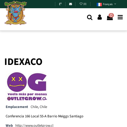
Skip to main content
(
0
)
Français
0
IDEXACO
Emplacement
Chile
,
Chile
Conferencia 166 Local 55-A Barrio Meiggs Santiago
Web
http://www.outletgrow.cl