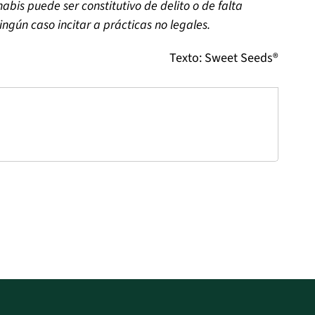
nabis puede ser constitutivo de delito o de falta
ing
ú
n caso incitar a pr
á
cticas no legales.
Texto: Sweet Seeds®