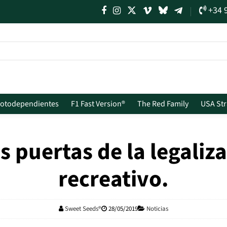
+34 
Fotodependientes
F1 Fast Version®
The Red Family
USA Str
 puertas de la legaliz
recreativo.
Sweet Seeds®
28/05/2019
Noticias