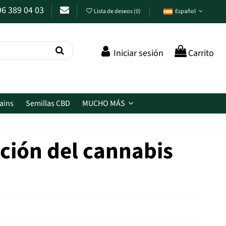
96 389 04 03
Lista de deseos
(
0
)
Español
Iniciar sesión
Carrito
ains
Semillas CBD
MUCHO MÁS
ación del cannabis