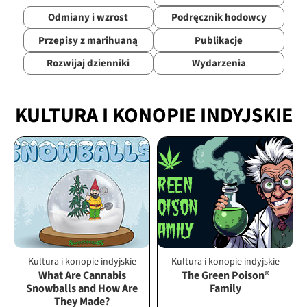
Odmiany i wzrost
Podręcznik hodowcy
Przepisy z marihuaną
Publikacje
Rozwijaj dzienniki
Wydarzenia
KULTURA I KONOPIE INDYJSKIE
Kultura i konopie indyjskie
Kultura i konopie indyjskie
What Are Cannabis
The Green Poison®
Snowballs and How Are
Family
They Made?