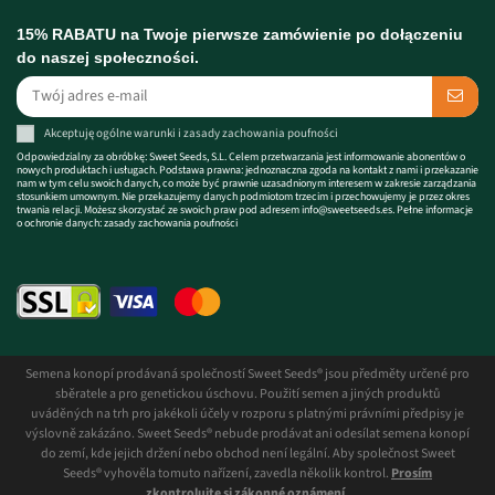
15% RABATU na Twoje pierwsze zamówienie po dołączeniu
do naszej społeczności.
Akceptuję
ogólne warunki
i zasady
zachowania poufności
Odpowiedzialny za obróbkę: Sweet Seeds, S.L. Celem przetwarzania jest informowanie abonentów o
nowych produktach i usługach. Podstawa prawna: jednoznaczna zgoda na kontakt z nami i przekazanie
nam w tym celu swoich danych, co może być prawnie uzasadnionym interesem w zakresie zarządzania
stosunkiem umownym. Nie przekazujemy danych podmiotom trzecim i przechowujemy je przez okres
trwania relacji. Możesz skorzystać ze swoich praw pod adresem
info@sweetseeds.es
. Pełne informacje
o ochronie danych:
zasady zachowania poufności
Semena konopí prodávaná společností Sweet Seeds® jsou předměty určené pro
sběratele a pro genetickou úschovu. Použití semen a jiných produktů
uváděných na trh pro jakékoli účely v rozporu s platnými právními předpisy je
výslovně zakázáno. Sweet Seeds® nebude prodávat ani odesílat semena konopí
do zemí, kde jejich držení nebo obchod není legální. Aby společnost Sweet
Seeds® vyhověla tomuto nařízení, zavedla několik kontrol.
Prosím
zkontrolujte si zákonné oznámení.