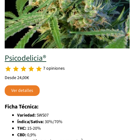
Psicodelicia®
7 opiniones
Desde 24,00€
Ver detalles
Ficha Técnica:
Variedad:
SWS07
Índica/Sativa:
30%/70%
THC:
15-20%
CBD:
0,9%
2