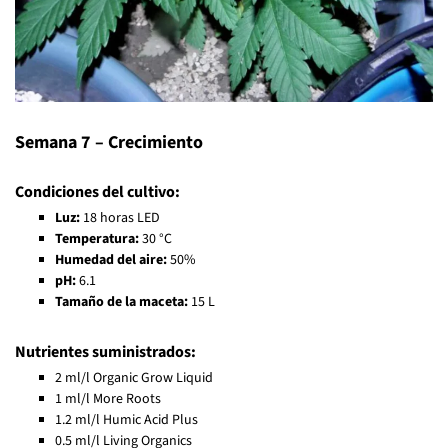
Semana 7 – Crecimiento
Condiciones del cultivo:
Luz:
18 horas LED
Temperatura:
30 °C
Humedad del aire:
50%
pH:
6.1
Tamaño de la maceta:
15 L
Nutrientes suministrados:
2 ml/l Organic Grow Liquid
1 ml/l More Roots
1.2 ml/l Humic Acid Plus
0.5 ml/l Living Organics