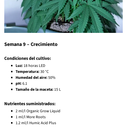
Semana 9 – Crecimiento
Condiciones del cultivo:
Luz:
18 horas LED
Temperatura:
30 °C
Humedad del aire:
50%
pH:
6.1
Tamaño de la maceta:
15 L
Nutrientes suministrados:
2 ml/l Organic Grow Liquid
1 ml/l More Roots
1.2 ml/l Humic Acid Plus