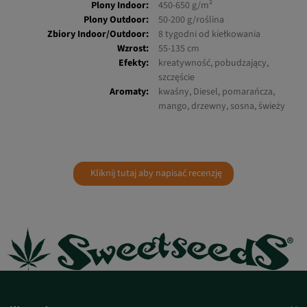
Plony Outdoor:
50-200 g/roślina
Zbiory Indoor/Outdoor:
8 tygodni od kiełkowania
Wzrost:
55-135 cm
Efekty:
kreatywność, pobudzający,
szczęście
Aromaty:
kwaśny, Diesel, pomarańcza,
mango, drzewny, sosna, świeży
Kliknij tutaj aby napisać recenzję
Wsparcie