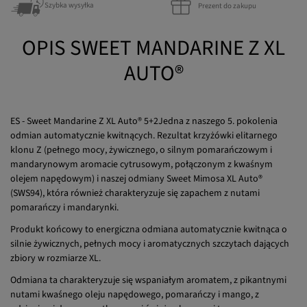
OPIS SWEET MANDARINE Z XL
AUTO®
ES - Sweet Mandarine Z XL Auto® 5+2Jedna z naszego 5. pokolenia
odmian automatycznie kwitnących. Rezultat krzyżówki elitarnego
klonu Z (pełnego mocy, żywicznego, o silnym pomarańczowym i
mandarynowym aromacie cytrusowym, połączonym z kwaśnym
olejem napędowym) i naszej odmiany Sweet Mimosa XL Auto®
(SWS94), która również charakteryzuje się zapachem z nutami
pomarańczy i mandarynki.
Produkt końcowy to energiczna odmiana automatycznie kwitnąca o
silnie żywicznych, pełnych mocy i aromatycznych szczytach dających
zbiory w rozmiarze XL.
Odmiana ta charakteryzuje się wspaniałym aromatem, z pikantnymi
nutami kwaśnego oleju napędowego, pomarańczy i mango, z
odcieniami drewna na tle sosny i świeżo skoszonej trawy.