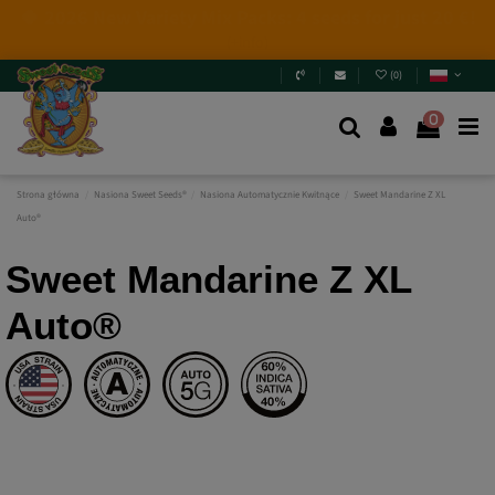
4 NEW LIMITED EDITIONS💣
(+info)
(
0
)
0
Strona główna
Nasiona Sweet Seeds®
Nasiona Automatycznie Kwitnące
Sweet Mandarine Z XL
Auto®
Sweet Mandarine Z XL
Auto®