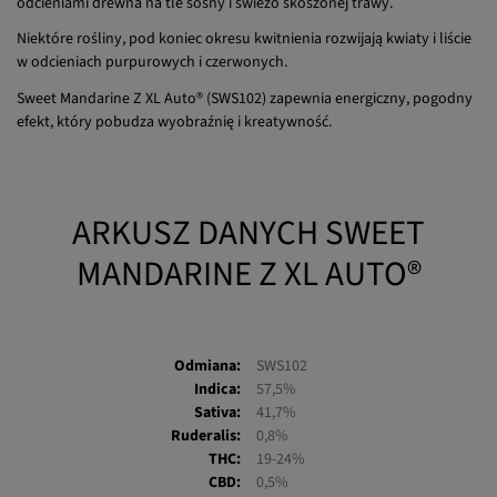
Niektóre rośliny, pod koniec okresu kwitnienia rozwijają kwiaty i liście
w odcieniach purpurowych i czerwonych.
Sweet Mandarine Z XL Auto® (SWS102) zapewnia energiczny, pogodny
efekt, który pobudza wyobraźnię i kreatywność.
ARKUSZ DANYCH SWEET
MANDARINE Z XL AUTO®
Odmiana:
SWS102
Indica:
57,5%
Sativa:
41,7%
Ruderalis:
0,8%
THC:
19-24%
CBD:
0,5%
Plony Indoor:
450-650 g/m²