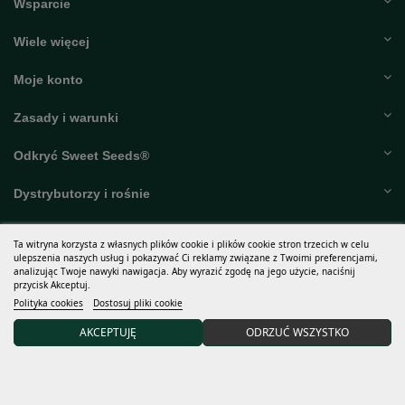
Wiele więcej
Moje konto
Zasady i warunki
Odkryć Sweet Seeds®
Dystrybutorzy i rośnie
15% RABATU na Twoje pierwsze zamówienie po dołączeniu
do naszej społeczności.
Ta witryna korzysta z własnych plików cookie i plików cookie stron trzecich w celu
ulepszenia naszych usług i pokazywać Ci reklamy związane z Twoimi preferencjami,
analizując Twoje nawyki nawigacja. Aby wyrazić zgodę na jego użycie, naciśnij
przycisk Akceptuj.
Akceptuję
ogólne warunki
i zasady
zachowania poufności
Polityka cookies
Dostosuj pliki cookie
Odpowiedzialny za obróbkę: Sweet Seeds, S.L. Celem przetwarzania jest informowanie abonentów o
nowych produktach i usługach. Podstawa prawna: jednoznaczna zgoda na kontakt z nami i przekazanie
AKCEPTUJĘ
ODRZUĆ WSZYSTKO
nam w tym celu swoich danych, co może być prawnie uzasadnionym interesem w zakresie zarządzania
stosunkiem umownym. Nie przekazujemy danych podmiotom trzecim i przechowujemy je przez okres
trwania relacji. Możesz skorzystać ze swoich praw pod adresem
info@sweetseeds.es
. Pełne informacje
o ochronie danych:
zasady zachowania poufności