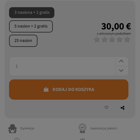
3 nasiona + 1 gratis
30,00 €
5 nasion + 2 gratis
z wliczonym podatkiem
25 nasion
DODAJ DO KOSZYKA
Dyskrecja
Gwarancja jakości
Szybka wysyłka
Prezent do zakupu