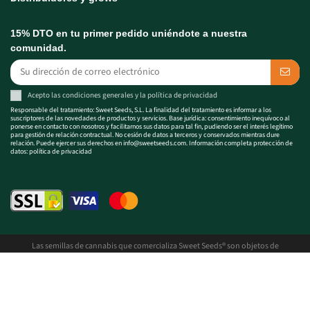
15% DTO en tu primer pedido uniéndote a nuestra
comunidad.
Acepto las
condiciones generales
y la
política de privacidad
Responsable del tratamiento: Sweet Seeds, S.L. La finalidad del tratamiento es informar a los
suscriptores de las novedades de productos y servicios. Base jurídica: consentimiento inequívoco al
ponerse en contacto con nosotros y facilitarnos sus datos para tal fin, pudiendo ser el interés legítimo
para gestión de relación contractual. No cesión de datos a terceros y conservados mientras dure
relación. Puede ejercer sus derechos en
info@sweetseeds.com
. Información completa protección de
datos:
política de privacidad
Las semillas de cannabis que comercializa Sweet Seeds® son objetos de
coleccionismo y preservación genética. Queda expresamente prohibida la
utilización de las semillas y de los demás productos comercializados con fines
contrarios a la legislación vigente. Sweet Seeds® no realizará ventas o envíos de
semillas de cannabis a países donde su posesión o comercio no sea legal. Sweet
Seeds® tiene establecidos controles para cumplir con esta normativa.
Ver aviso