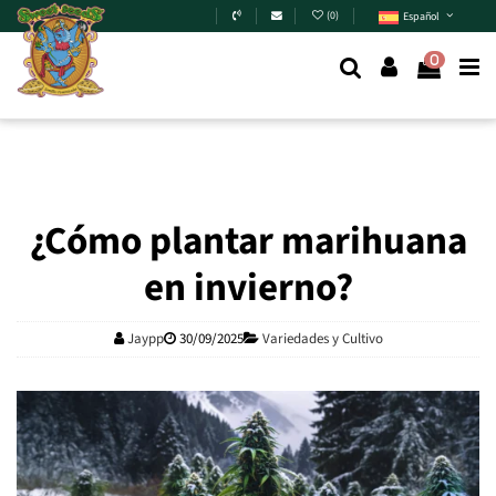
Skip to main content
(
0
)
Español
0
¿Cómo plantar marihuana
en invierno?
Jaypp
30/09/2025
Variedades y Cultivo