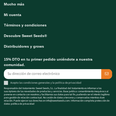
Mucho más
Mi cuenta
Términos y condiciones
Descubre Sweet Seeds®
Distribuidores y grows
15% DTO en tu primer pedido uniéndote a nuestra
comunidad.
Acepto las
condiciones generales
y la
política de privacidad
Responsable del tratamiento: Sweet Seeds, S.L. La finalidad del tratamiento es informar a los
suscriptores de las novedades de productos y servicios. Base jurídica: consentimiento inequívoco al
ponerse en contacto con nosotros y facilitarnos sus datos para tal fin, pudiendo ser el interés legítimo
para gestión de relación contractual. No cesión de datos a terceros y conservados mientras dure
relación. Puede ejercer sus derechos en
info@sweetseeds.com
. Información completa protección de
datos:
política de privacidad