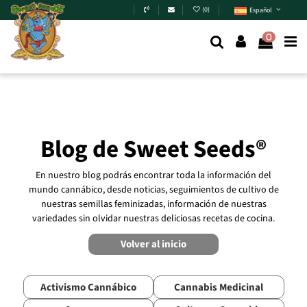
Skip to main content
(
0
)
Español
0
Blog de Sweet Seeds®
En nuestro blog podrás encontrar toda la información del
mundo cannábico, desde noticias, seguimientos de cultivo de
nuestras semillas feminizadas, información de nuestras
variedades sin olvidar nuestras deliciosas recetas de cocina.
Volver al inicio
Activismo Cannábico
Cannabis Medicinal