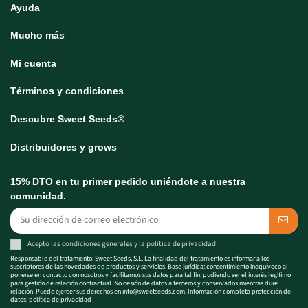
Ayuda
Mucho más
Mi cuenta
Términos y condiciones
Descubre Sweet Seeds®
Distribuidores y grows
15% DTO en tu primer pedido uniéndote a nuestra
comunidad.
Acepto las
condiciones generales
y la
política de privacidad
Responsable del tratamiento: Sweet Seeds, S.L. La finalidad del tratamiento es informar a los
suscriptores de las novedades de productos y servicios. Base jurídica: consentimiento inequívoco al
ponerse en contacto con nosotros y facilitarnos sus datos para tal fin, pudiendo ser el interés legítimo
para gestión de relación contractual. No cesión de datos a terceros y conservados mientras dure
relación. Puede ejercer sus derechos en
info@sweetseeds.com
. Información completa protección de
datos:
política de privacidad