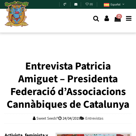
Skip to main content
(
0
)
Español
0
Entrevista Patricia
Amiguet – Presidenta
Federació d’Associacions
Cannàbiques de Catalunya
Sweet Seeds®
24/04/2019
Entrevistas
Activista, feminista y