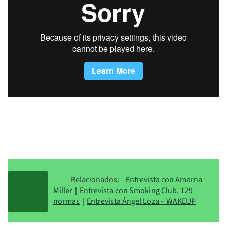
Relacionados:
Entrevista con Amarna
Miller
|
Entrevista con Smoking Club. 129
normas
|
Entrevista Ángel Loza – WAKEUP