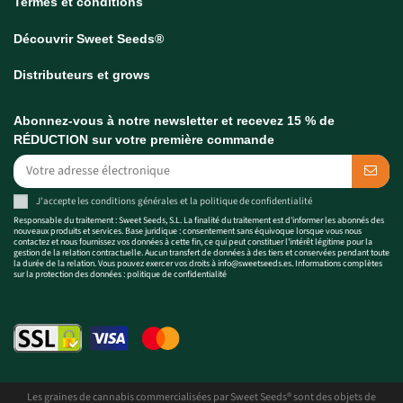
Termes et conditions
Découvrir Sweet Seeds®
Distributeurs et grows
Abonnez-vous à notre newsletter et recevez 15 % de
RÉDUCTION sur votre première commande
J'accepte les
conditions générales
et la
politique de confidentialité
Responsable du traitement : Sweet Seeds, S.L. La finalité du traitement est d'informer les abonnés des
nouveaux produits et services. Base juridique : consentement sans équivoque lorsque vous nous
contactez et nous fournissez vos données à cette fin, ce qui peut constituer l'intérêt légitime pour la
gestion de la relation contractuelle. Aucun transfert de données à des tiers et conservées pendant toute
la durée de la relation. Vous pouvez exercer vos droits à
info@sweetseeds.es
. Informations complètes
sur la protection des données :
politique de confidentialité
Les graines de cannabis commercialisées par Sweet Seeds® sont des objets de