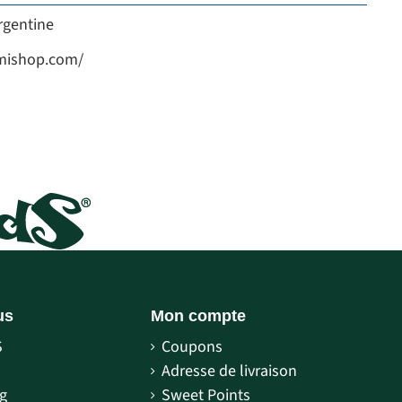
rgentine
emishop.com/
us
Mon compte
S
Coupons
S
Adresse de livraison
g
Sweet Points