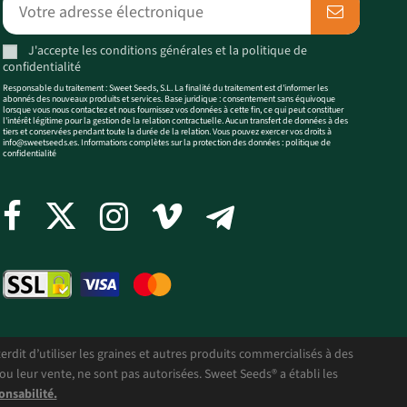
J'accepte les
conditions générales
et la
politique de
confidentialité
Responsable du traitement : Sweet Seeds, S.L. La finalité du traitement est d'informer les
abonnés des nouveaux produits et services. Base juridique : consentement sans équivoque
lorsque vous nous contactez et nous fournissez vos données à cette fin, ce qui peut constituer
l'intérêt légitime pour la gestion de la relation contractuelle. Aucun transfert de données à des
tiers et conservées pendant toute la durée de la relation. Vous pouvez exercer vos droits à
info@sweetseeds.es
. Informations complètes sur la protection des données :
politique de
confidentialité
dit d’utiliser les graines et autres produits commercialisés à des
ou leur vente, ne sont pas autorisées. Sweet Seeds® a établi les
onsabilité.