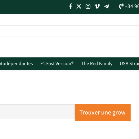
+34 9
otodépendantes
F1 Fast Version®
The Red Family
USA Stra