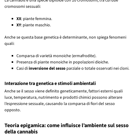
La cannabis è una specie diploide con 20 cromosomi, tra cui due
cromosomi sessuali:
XX
: piante femmina.
XY
: piante maschio.
Anche se questa base genetica è determinante, non spiega fenomeni
quali:
Comparsa di varietà monoiche (ermafrodite).
Presenza di piante monoiche in popolazioni dioiche.
Casi di
inversione del sesso
parziale o totale osservati nei cloni.
Interazione tra genetica e stimoli ambientali
Anche se il sesso viene definito geneticamente, fattori esterni quali
luce, temperatura, nutrimento e prodotti chimici possono alterare
l’espressione sessuale, causando la comparsa di fiori del sesso
opposto.
Teoria epigamica: come influisce l’ambiente sul sesso
della cannabis