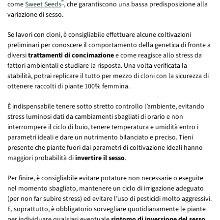
®
come
Sweet Seeds
, che garantiscono una bassa predisposizione alla
variazione di sesso.
Se lavori con cloni, è consigliabile effettuare alcune coltivazioni
preliminari per conoscere il comportamento della genetica di fronte a
diversi
trattamenti di concimazione
e come reagisce allo stress da
fattori ambientali e studiare la risposta. Una volta verificata la
stabilità, potrai replicare il tutto per mezzo di cloni con la sicurezza di
ottenere raccolti di piante 100% femmina.
È indispensabile tenere sotto stretto controllo l’ambiente, evitando
stress luminosi dati da cambiamenti sbagliati di orario e non
interrompere il ciclo di buio, tenere temperatura e umidità entro i
parametri ideali e dare un nutrimento bilanciato e preciso.​​ Tieni
presente che piante fuori dai parametri di coltivazione ideali hanno
maggiori probabilità di
invertire il sesso
.
Per finire, è consigliabile evitare potature non necessarie o eseguite
nel momento sbagliato, mantenere un ciclo di irrigazione adeguato
(per non far subire stress) ed evitare l’uso di pesticidi molto aggressivi.
E, soprattutto, è obbligatorio sorvegliare quotidianamente le piante
per individuare qualsiasi eventuale
sintomo di inversione del sesso
.