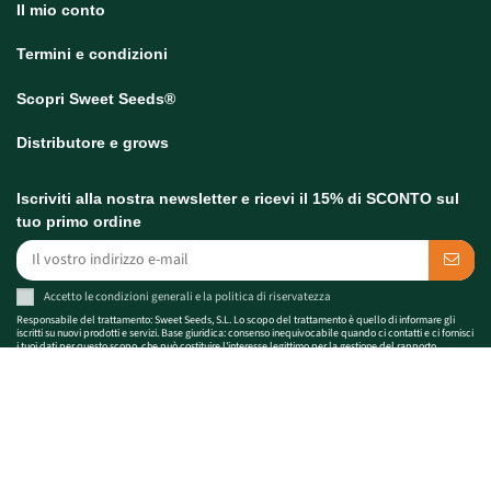
Il mio conto
Termini e condizioni
Scopri Sweet Seeds®
Distributore e grows
Iscriviti alla nostra newsletter e ricevi il 15% di SCONTO sul
tuo primo ordine
Accetto le
condizioni generali
e la
politica di riservatezza
Responsabile del trattamento: Sweet Seeds, S.L. Lo scopo del trattamento è quello di informare gli
iscritti su nuovi prodotti e servizi. Base giuridica: consenso inequivocabile quando ci contatti e ci fornisci
i tuoi dati per questo scopo, che può costituire l'interesse legittimo per la gestione del rapporto
contrattuale. Nessun trasferimento dei dati a terzi e conservati per tutta la durata del rapporto. Puoi
esercitare i tuoi diritti scrivendo a
info@sweetseeds.com
. Informativa completa sulla protezione dei
dati:
politica di riservatezza