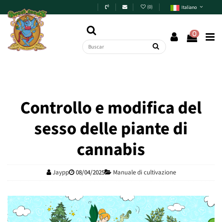
Skip to main content
(
0
)
Italiano
0
Controllo e modifica del
sesso delle piante di
cannabis
Jaypp
08/04/2025
Manuale di cultivazione