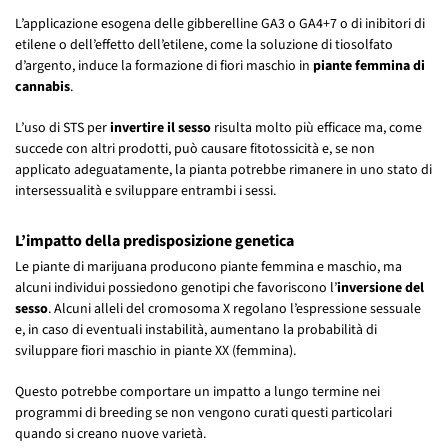
L’applicazione esogena delle gibberelline GA3 o GA4+7 o di inibitori di
etilene o dell’effetto dell’etilene, come la soluzione di tiosolfato
d’argento, induce la formazione di fiori maschio in
piante femmina di
cannabis
.
L’uso di STS per
invertire il sesso
risulta molto più efficace ma, come
succede con altri prodotti, può causare fitotossicità e, se non
applicato adeguatamente, la pianta potrebbe rimanere in uno stato di
intersessualità e sviluppare entrambi i sessi.
L’impatto della predisposizione genetica
Le piante di marijuana producono piante femmina e maschio, ma
alcuni individui possiedono genotipi che favoriscono l’
inversione del
sesso
. Alcuni alleli del cromosoma X regolano l’espressione sessuale
e, in caso di eventuali instabilità, aumentano la probabilità di
sviluppare fiori maschio in piante XX (femmina).
Questo potrebbe comportare un impatto a lungo termine nei
programmi di breeding se non vengono curati questi particolari
quando si creano nuove varietà.