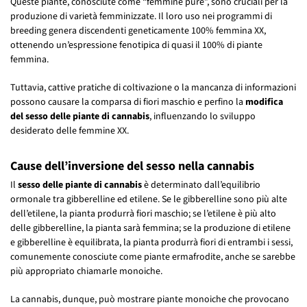
Queste piante, conosciute come “femmine pure”, sono cruciali per la
produzione di varietà femminizzate. Il loro uso nei programmi di
breeding genera discendenti geneticamente 100% femmina XX,
ottenendo un’espressione fenotipica di quasi il 100% di piante
femmina.
Tuttavia, cattive pratiche di coltivazione o la mancanza di informazioni
possono causare la comparsa di fiori maschio e perfino la
modifica
del sesso delle piante di cannabis
, influenzando lo sviluppo
desiderato delle femmine XX.
Cause dell’inversione del sesso nella cannabis
Il
sesso delle piante di cannabis
è determinato dall’equilibrio
ormonale tra gibberelline ed etilene. Se le gibberelline sono più alte
dell’etilene, la pianta produrrà fiori maschio; se l’etilene è più alto
delle gibberelline, la pianta sarà femmina; se la produzione di etilene
e gibberelline è equilibrata, la pianta produrrà fiori di entrambi i sessi,
comunemente conosciute come piante ermafrodite, anche se sarebbe
più appropriato chiamarle monoiche.
La cannabis, dunque, può mostrare piante monoiche che provocano