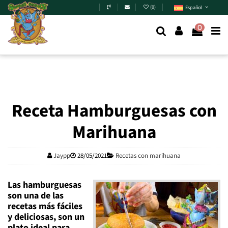
Skip to main content
(
0
)
Español
0
Receta Hamburguesas con
Marihuana
Jaypp
28/05/2021
Recetas con marihuana
Las hamburguesas
son una de las
recetas más fáciles
y deliciosas, son un
plato ideal para