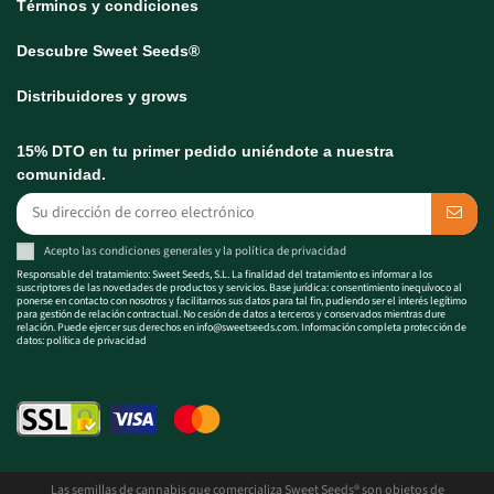
Términos y condiciones
Descubre Sweet Seeds®
Distribuidores y grows
15% DTO en tu primer pedido uniéndote a nuestra
comunidad.
Acepto las
condiciones generales
y la
política de privacidad
Responsable del tratamiento: Sweet Seeds, S.L. La finalidad del tratamiento es informar a los
suscriptores de las novedades de productos y servicios. Base jurídica: consentimiento inequívoco al
ponerse en contacto con nosotros y facilitarnos sus datos para tal fin, pudiendo ser el interés legítimo
para gestión de relación contractual. No cesión de datos a terceros y conservados mientras dure
relación. Puede ejercer sus derechos en
info@sweetseeds.com
. Información completa protección de
datos:
política de privacidad
Las semillas de cannabis que comercializa Sweet Seeds® son objetos de