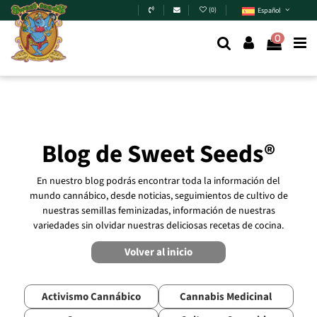
Skip to main content
(
0
)
Español
0
Blog de Sweet Seeds®
En nuestro blog podrás encontrar toda la información del
mundo cannábico, desde noticias, seguimientos de cultivo de
nuestras semillas feminizadas, información de nuestras
variedades sin olvidar nuestras deliciosas recetas de cocina.
Volver al inicio
Activismo Cannábico
Cannabis Medicinal