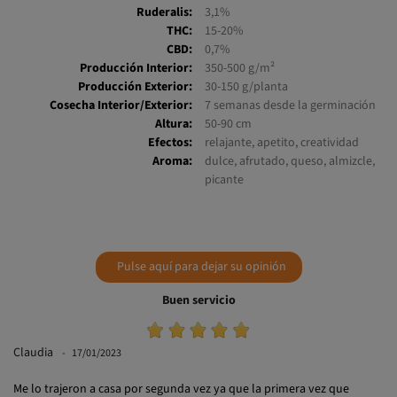
THC:
15-20%
CBD:
0,7%
Producción Interior:
350-500 g/m²
Producción Exterior:
30-150 g/planta
Cosecha Interior/Exterior:
7 semanas desde la germinación
Altura:
50-90 cm
Efectos:
relajante, apetito, creatividad
Aroma:
dulce, afrutado, queso, almizcle,
picante
Pulse aquí para dejar su opinión
Buen servicio
Claudia
17/01/2023
Me lo trajeron a casa por segunda vez ya que la primera vez que
vinieron no había nadie. Me regalaron una semilla más de redpoison