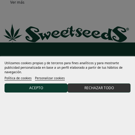
Ayuda
Utilizamos cookies propias y de terceros para fines analíticos y para mostrarte
Mucho más
publicidad personalizada en base a un perfil elaborado a partir de tus hábitos de
navegación.
Política de cookies
Personalizar cookies
Mi cuenta
ACEPTO
RECHAZAR TODO
Términos y condiciones
Descubre Sweet Seeds®
Distribuidores y grows
15% DTO en tu primer pedido uniéndote a nuestra