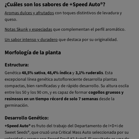
Aromas dulces y afrutados
con toques distintivos de levadura y
queso.
Notas Skunk y especiadas
que complementan el perfil aromático.
Un sabor intenso y duradero
que destaca por su originalidad.
Morfología de la planta
Estructura:
Genética
48,5% sativa
,
48,4% índica
y
3,1% ruderalis
. Esta
excepcional línea genética autofloreciente desarrolla plantas
compactas, bien ramificadas y de rápido desarrollo. Su altura oscila
entre los 50 y los 90 cm, y es capaz de formar
cogollos gruesos y
resinosos en un tiempo récord de solo 7 semanas
desde la
germinación.
Desarrollo Genético:
+Speed Auto®
es fruto del trabajo del Departamento de I+D+i de
Sweet Seeds®, que cruzó una Critical Mass Auto seleccionada por su
velocidad y aroma con Speed Devil #2 Auto®. El resultado es una de