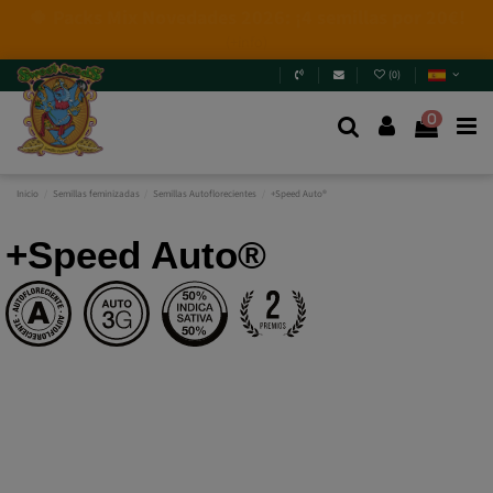
4 NUEVAS EDICIONES LIMITADAS💣
(+info)
(
0
)
0
Inicio
Semillas feminizadas
Semillas Autoflorecientes
+Speed Auto®
+Speed Auto®