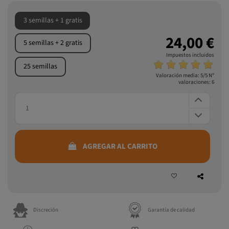
3 semillas + 1 gratis
24,00 €
5 semillas + 2 gratis
Impuestos incluidos
25 semillas
Valoración media:
5
/5 Nº
valoraciones:
6
AGREGAR AL CARRITO
Discreción
Garantía de calidad
Envíos rápidos
Regalo por compra