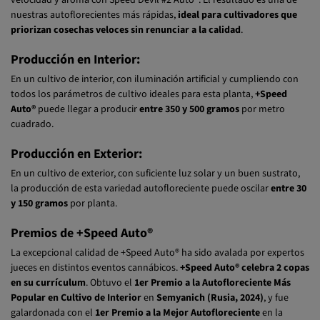
nuestras autoflorecientes más rápidas,
ideal para cultivadores que
priorizan cosechas veloces sin renunciar a la calidad
.
Producción en Interior:
En un cultivo de interior, con iluminación artificial y cumpliendo con
todos los parámetros de cultivo ideales para esta planta,
+Speed
Auto®
puede llegar a producir
entre 350 y 500 gramos
por metro
cuadrado.
Producción en Exterior:
En un cultivo de exterior, con suficiente luz solar y un buen sustrato,
la producción de esta variedad autofloreciente puede oscilar
entre 30
y 150 gramos
por planta.
Premios de +Speed Auto®
La excepcional calidad de +Speed Auto® ha sido avalada por expertos
jueces en distintos eventos cannábicos.
+Speed Auto® celebra 2 copas
en su currículum
. Obtuvo el
1er Premio a la Autofloreciente Más
Popular en Cultivo de Interior
en
Semyanich (Rusia, 2024)
, y fue
galardonada con el
1er Premio a la Mejor Autofloreciente
en la
primera edición de los
Grow Diaries POTY en Spannabis (Barcelona,