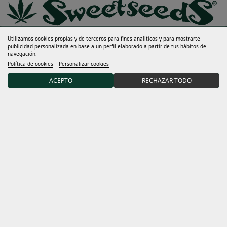
Utilizamos cookies propias y de terceros para fines analíticos y para mostrarte
publicidad personalizada en base a un perfil elaborado a partir de tus hábitos de
navegación.
Ayuda
Política de cookies
Personalizar cookies
Mucho más
ACEPTO
RECHAZAR TODO
Mi cuenta
Términos y condiciones
Descubre Sweet Seeds®
Distribuidores y grows
15% DTO en tu primer pedido uniéndote a nuestra
comunidad.