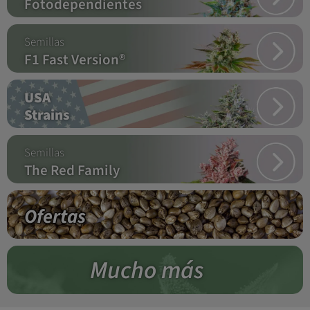
Fotodependientes
Semillas
F1 Fast Version®
USA
Strains
Semillas
The Red Family
Ofertas
Mucho más