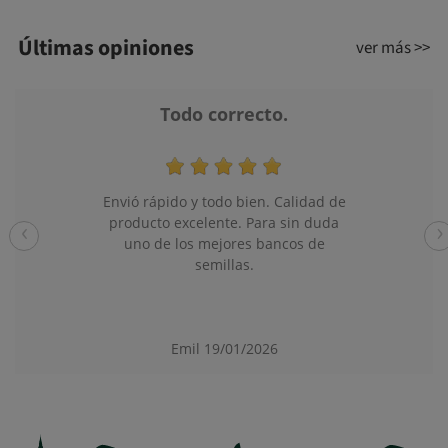
Últimas opiniones
ver más >>
Salieron todas
Todas las semillan broteron y me
‹
›
hicieron un regalazo
Yeray
20/12/2025