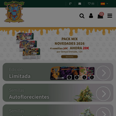
(
0
)
0
Edición
Limitada
Semillas
Autoflorecientes
Semillas