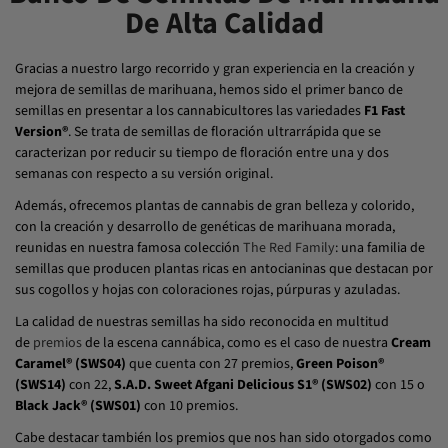
De Alta Calidad
Gracias a nuestro largo recorrido y gran experiencia en la creación y
mejora de semillas de marihuana, hemos sido el primer banco de
semillas en presentar a los cannabicultores las variedades
F1 Fast
Version®
. Se trata de semillas de floración ultrarrápida que se
caracterizan por reducir su tiempo de floración entre una y dos
semanas con respecto a su versión original.
Además, ofrecemos plantas de cannabis de gran belleza y colorido,
con la creación y desarrollo de genéticas de marihuana morada,
reunidas en nuestra famosa colección
The Red Family
: una familia de
semillas que producen plantas ricas en antocianinas que destacan por
sus cogollos y hojas con coloraciones rojas, púrpuras y azuladas.
La calidad de nuestras semillas ha sido reconocida en multitud
de
premios
de la escena cannábica, como es el caso de nuestra
Cream
Caramel® (SWS04)
que cuenta con 27 premios,
Green Poison®
(SWS14)
con 22,
S.A.D. Sweet Afgani Delicious S1® (SWS02)
con 15 o
Black Jack® (SWS01)
con 10 premios.
Cabe destacar también los premios que nos han sido otorgados como