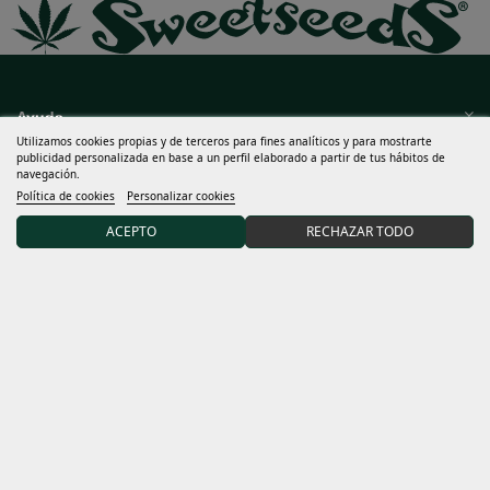
Ayuda
Mucho más
Utilizamos cookies propias y de terceros para fines analíticos y para mostrarte
publicidad personalizada en base a un perfil elaborado a partir de tus hábitos de
navegación.
Mi cuenta
Política de cookies
Personalizar cookies
ACEPTO
RECHAZAR TODO
Términos y condiciones
Descubre Sweet Seeds®
Distribuidores y grows
15% DTO en tu primer pedido uniéndote a nuestra
comunidad.
Acepto las
condiciones generales
y la
política de privacidad