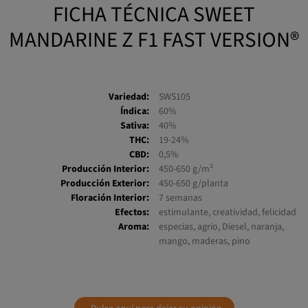
FICHA TÉCNICA SWEET
MANDARINE Z F1 FAST VERSION®
Variedad:
SWS105
Índica:
60%
Sativa:
40%
THC:
19-24%
CBD:
0,5%
Producción Interior:
450-650 g/m²
Producción Exterior:
450-650 g/planta
Floración Interior:
7 semanas
Efectos:
estimulante, creatividad, felicidad
Aroma:
especias, agrio, Diesel, naranja,
mango, maderas, pino
Pulse aquí para dejar su opinión