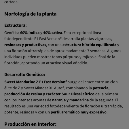
Morfología de la planta
Estructura:
Genética
60% índica
y
40% sativa
. Esta excepcional línea
fotodependiente F1 Fast Version® desarrolla plantas vigorosas,
resinosas y productivas
, con una
estructura híbrida equilibrada
y
una floración ultrarrápida de aproximadamente 7 semanas. Algunos
individuos pueden mostrar tonos púrpuras y rojizos al final de la
floración, aportando un atractivo visual añadido.
Desarrollo Genético:
Sweet Mandarine Z F1 Fast Version®
surge del cruce entre un clon
élite de Z y Sweet Mimosa XL Auto®, combinando la
potencia,
producción de resina y carácter Sour Diesel cítrico
de la primera
con los intensos aromas de
naranja y mandarina
de la segunda. El
resultado es una variedad fotodependiente de floración ultrarrápida,
potente, resinosa y con
un perfil aromático muy expresivo
.
Producción en Interior:
En un cultivo de interior, con iluminación artificial y cumpliendo con