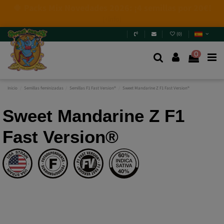
4 NUEVAS EDICIONES LIMITADAS💣
(+info)
(
0
)
0
Inicio
Semillas feminizadas
Semillas F1 Fast Version®
Sweet Mandarine Z F1 Fast Version®
Sweet Mandarine Z F1
Fast Version®