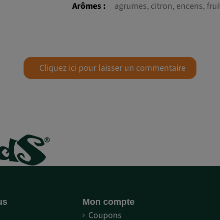
Arômes :
agrumes, citron, encens, frui
Cliquez ici pour laisser un commentaire
us
Mon compte
S
Coupons