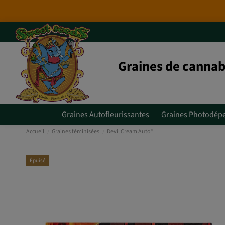
Nouvelles variétés 2026
: 6 no
Graines de cannab
Graines Autofleurissantes
Graines Photodép
Accueil
Graines féminisées
Devil Cream Auto®
Épuisé