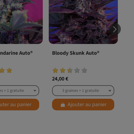
ndarine Auto®
Bloody Skunk Auto®
Cr
24,00 €
24,
uter au panier
Ajouter au panier