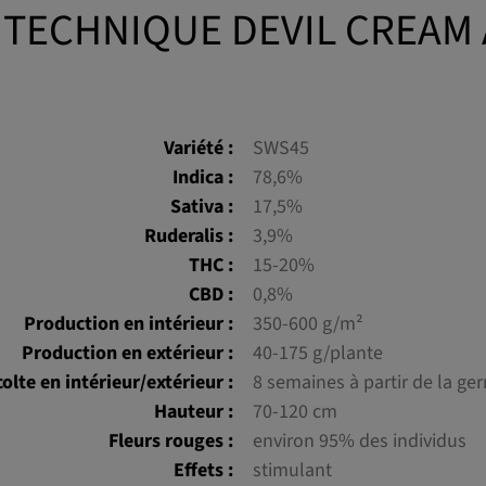
 TECHNIQUE DEVIL CREAM
Variété :
SWS45
Indica :
78,6%
Sativa :
17,5%
Ruderalis :
3,9%
THC :
15-20%
CBD :
0,8%
Production en intérieur :
350-600 g/m²
Production en extérieur :
40-175 g/plante
olte en intérieur/extérieur :
8 semaines à partir de la ge
Hauteur :
70-120 cm
Fleurs rouges :
environ 95% des individus
Effets :
stimulant