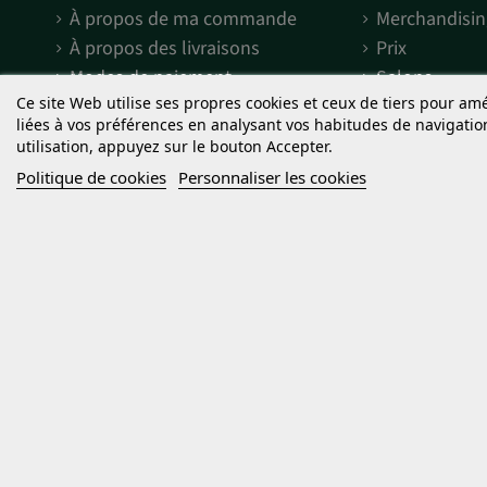
À propos de ma commande
Merchandisin
À propos des livraisons
Prix
Modes de paiement
Salons
Ce site Web utilise ses propres cookies et ceux de tiers pour am
liées à vos préférences en analysant vos habitudes de navigati
Termes et conditions
Découvrir S
utilisation, appuyez sur le bouton Accepter.
Mentions légales
Engagement 
Politique de cookies
Personnaliser les cookies
Termes et conditions
Qu'est-ce qu
d'utilisation
Qu'est-ce que
Politique de confidentialité
Graines pho
Cookies
Droits d'auteur
Les graines de cannabis commercialisées par Sweet Seeds® sont des