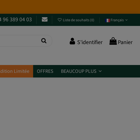
 à côté !
Entrez et découvrez-les
.
4 96 389 04 03
Liste de souhaits
(
0
)
Français
S'identifier
Panier
dition Limitée
OFFRES
BEAUCOUP PLUS