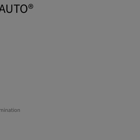
 AUTO®
rmination