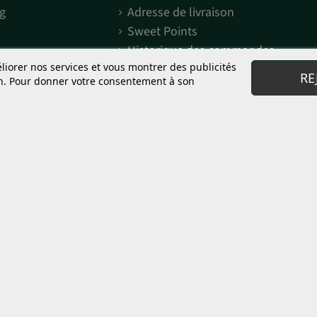
g
Adresse de livraison
Sweet Points
Historique des commandes
éliorer nos services et vous montrer des publicités
RE
on. Pour donner votre consentement à son
weet Seeds®
Distributeurs et grows
Sweet Seeds®
Mes commandes
e The Red Familly?
Enregistrement
 F1 Fast Version®?
Décoration merchandising
todépendantes
Zone de téléchargement
 objets de collection et de préservation génétique. Il est expressément inter