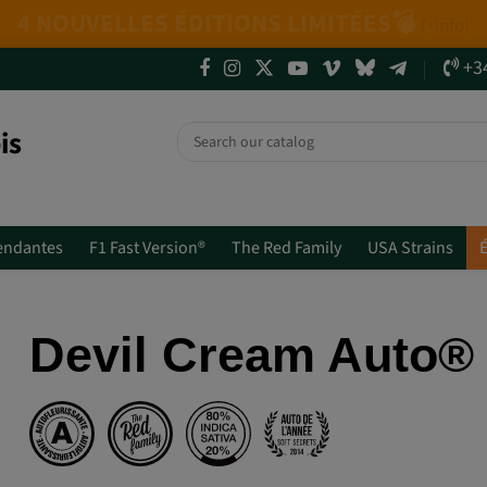
uvelles génétiques + Packs Mix.
Ne passez pas
+3
is
endantes
F1 Fast Version®
The Red Family
USA Strains
É
Devil Cream Auto®