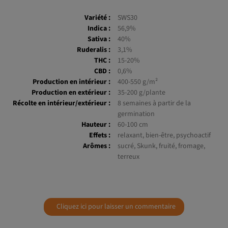
Variété :
SWS30
Indica :
56,9%
Sativa :
40%
Ruderalis :
3,1%
THC :
15-20%
CBD :
0,6%
Production en intérieur :
400-550 g/m²
Production en extérieur :
35-200 g/plante
Récolte en intérieur/extérieur :
8 semaines à partir de la
germination
Hauteur :
60-100 cm
Effets :
relaxant, bien-être, psychoactif
Arômes :
sucré, Skunk, fruité, fromage,
terreux
Cliquez ici pour laisser un commentaire