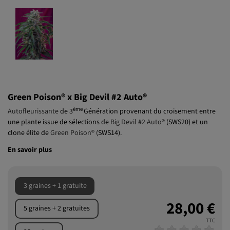
Green Poison® x Big Devil #2 Auto®
ème
Autofleurissante
de 3
Génération provenant du croisement entre
une plante issue de sélections de
Big Devil #2 Auto®
(SWS20) et un
clone élite de
Green Poison®
(SWS14).
En savoir plus
3 graines + 1 gratuite
28,00 €
5 graines + 2 gratuites
TTC
25 graines