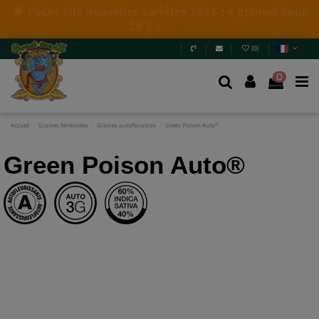
(
0
)
0
Accueil
Graines féminisées
Graines autofloraison
Green Poison Auto®
Green Poison Auto®