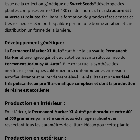
Génétique
66,6 % indica et 33,3 % sativa
, avec seulement
0,1 % de
ruderalis
. Cette exceptionnelle lignée génétique autofleurissante
issue de la collection génétique de
Sweet Seeds®
développe des
plantes comprises entre 50 et 130 cm de hauteur. Leur
structure est
ouverte et robuste
, facilitant la formation de grandes têtes denses et
très résineuses. Son port équilibré permet une bonne aération et une
distribution uniforme de la lumière.
Développement génétique :
La
Permanent Marker XL Auto®
combine la puissante
Permanent
Marker
et une lignée génétique autofleurissante sélectionnée de
Permanent Jealousy XL Auto®
. Elle constitue la synthèse des
meilleures génétiques californiennes contemporaines en version
autofleurissante et au rendement élevé. Le résultat est une
variété
très puissante, au profil aromatique complexe et dont la production
de résine est excellente
.
Production en intérieur :
En intérieur, la
Permanent Marker XL Auto® peut produire entre 400
et 550 grammes
par mètre carré sous éclairage artificiel et en
respectant tous les paramètres de culture idéaux pour cette plante.