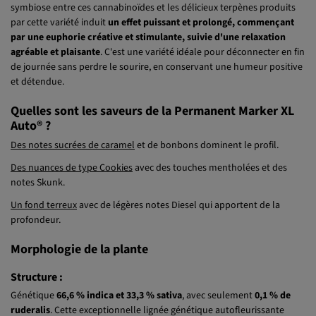
Une fois à maturité, les fleurs de
Permanent Marker XL Auto®
contiennent entre
23 et 30 % de THC
pour
0,1 % de CBD
environ. La
symbiose entre ces cannabinoïdes et les délicieux terpènes produits
par cette variété induit
un effet puissant et prolongé, commençant
par une euphorie créative et stimulante, suivie d'une relaxation
agréable et plaisante
. C'est une variété idéale pour déconnecter en fin
de journée sans perdre le sourire, en conservant une humeur positive
et détendue.
Quelles sont les saveurs de la Permanent Marker XL
Auto® ?
Des notes sucrées de caramel
et de bonbons dominent le profil.
Des nuances de type Cookies
avec des touches mentholées et des
notes Skunk.
Un fond terreux
avec de légères notes Diesel qui apportent de la
profondeur.
Morphologie de la plante
Structure :