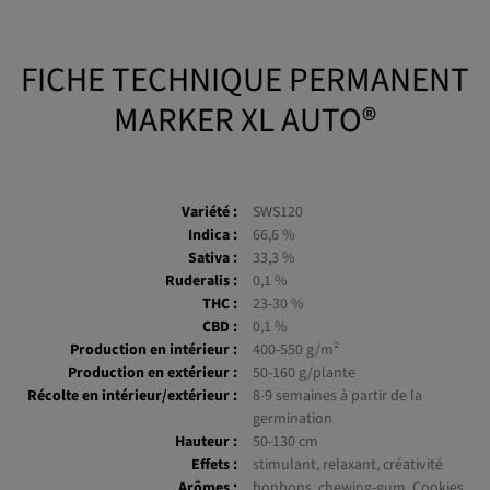
les effets puissants mais équilibrés
. Le choix parfait pour finir la
journée en douceur.
FICHE TECHNIQUE PERMANENT
MARKER XL AUTO®
Variété :
SWS120
Indica :
66,6 %
Sativa :
33,3 %
Ruderalis :
0,1 %
THC :
23-30 %
CBD :
0,1 %
Production en intérieur :
400-550 g/m²
Production en extérieur :
50-160 g/plante
Récolte en intérieur/extérieur :
8-9 semaines à partir de la
germination
Hauteur :
50-130 cm