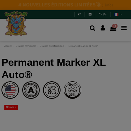
Nouvelles variétés 2026
: 6 nouvelles génétiques +
Packs Mix.
Ne passez pas à côté !
Entrez et découvrez-
les
.
(
0
)
0
Accueil
Graines féminisées
Graines autofloraison
Permanent Marker XL Auto®
Permanent Marker XL
Auto®
Nouveau