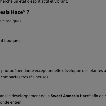
cherche un état d'esprit actif et vibrant.
esia Haze® ?
s classiques.
ant bouquet.
ée photodépendante exceptionnelle développe des plantes av
s compactes très résineuses.
 dans le développement de la
Sweet Amnesia Haze®
afin de 
monde entier.