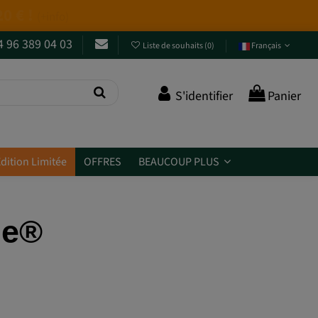
4 96 389 04 03
Liste de souhaits
(
0
)
Français
S'identifier
Panier
dition Limitée
OFFRES
BEAUCOUP PLUS
ze®