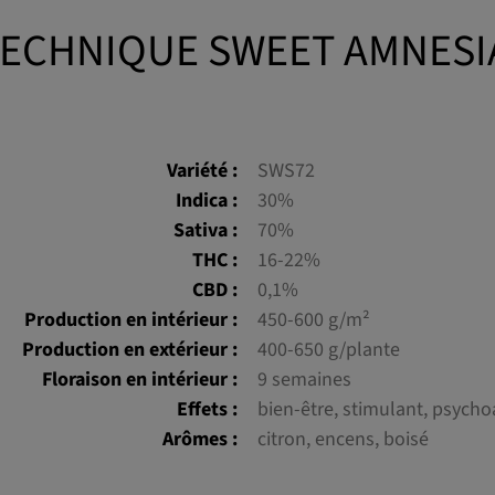
TECHNIQUE SWEET AMNESI
Variété :
SWS72
Indica :
30%
Sativa :
70%
THC :
16-22%
CBD :
0,1%
Production en intérieur :
450-600 g/m²
Production en extérieur :
400-650 g/plante
Floraison en intérieur :
9 semaines
Effets :
bien-être, stimulant, psychoac
Arômes :
citron, encens, boisé