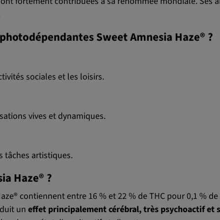
ui ont fortement contribuées à sa renommée mondiale. Ses 
.
es photodépendantes Sweet Amnesia Haze® ?
ivités sociales et les loisirs.
nsations vives et dynamiques.
es tâches artistiques.
sia Haze® ?
a Haze® contiennent entre 16 % et 22 % de THC pour 0,1 % d
nduit un
effet principalement cérébral, très psychoactif et 