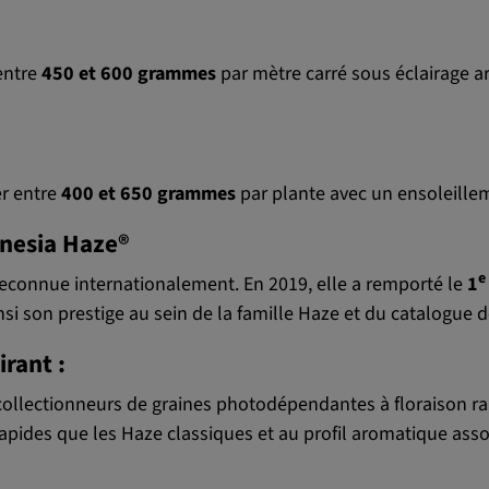
entre
450 et 600 grammes
par mètre carré sous éclairage ar
er entre
400 et 650 grammes
par plante avec un ensoleillem
nesia Haze®
e
reconnue internationalement. En 2019, elle a remporté le
1
insi son prestige au sein de la famille Haze et du catalogue
rant :
collectionneurs de graines photodépendantes à floraison 
s rapides que les Haze classiques et au profil aromatique as