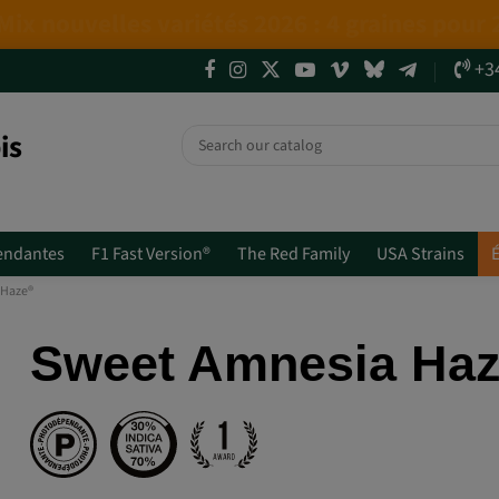
4 NOUVELLES ÉDITIONS LIMITÉES💣
(+info)
+3
is
endantes
F1 Fast Version®
The Red Family
USA Strains
É
 Haze®
Sweet Amnesia Ha