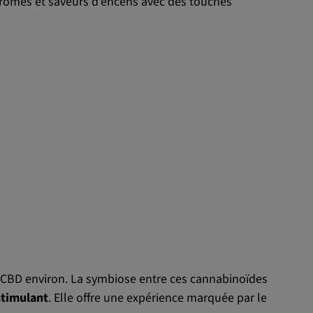
arômes et saveurs d’encens avec des touches
e CBD environ. La symbiose entre ces cannabinoïdes
stimulant
. Elle offre une expérience marquée par le