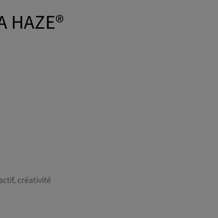
A HAZE®
tif, créativité