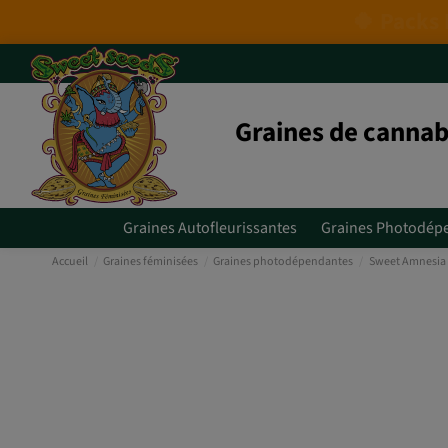
Graines de cannab
Graines Autofleurissantes
Graines Photodép
Accueil
Graines féminisées
Graines photodépendantes
Sweet Amnesia