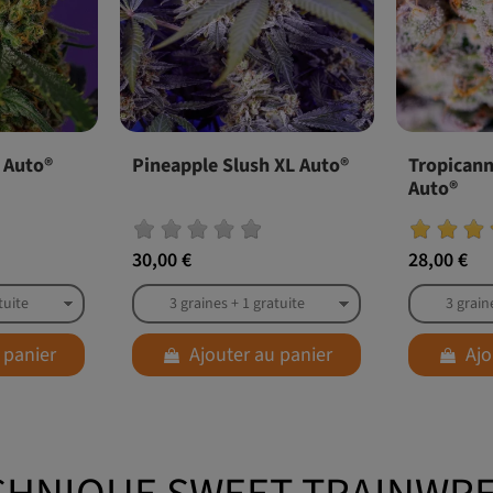
 Auto®
Pineapple Slush XL Auto®
Tropicann
Auto®
30,00 €
28,00 €
 panier
Ajouter au panier
Ajo