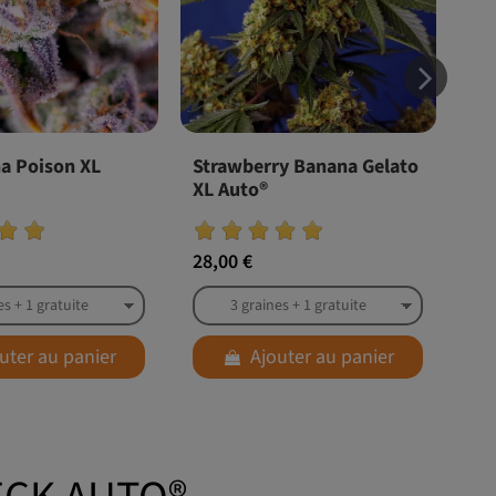
a Poison XL
Strawberry Banana Gelato
Sw
XL Auto®
Au
28,00 €
28,
uter au panier
Ajouter au panier