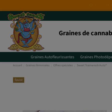
Graines de cannab
Graines Autofleurissantes
Graines Photodép
Accueil
Graines féminisées
Offres spéciales
Sweet Trainwreck Auto®
Épuisé