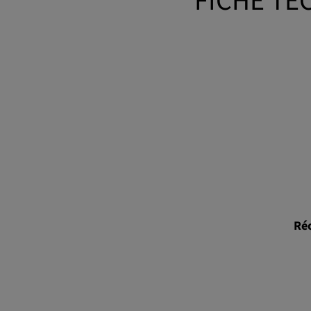
FICHE TE
Réc