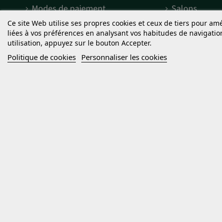
Modes de paiement
Salons
Ce site Web utilise ses propres cookies et ceux de tiers pour am
Termes et conditions
Découvrir S
liées à vos préférences en analysant vos habitudes de navigati
utilisation, appuyez sur le bouton Accepter.
Mentions légales
Engagement 
Termes et conditions
Qu'est-ce qu
Politique de cookies
Personnaliser les cookies
d'utilisation
Qu'est-ce que
Politique de confidentialité
Graines pho
Cookies
Droits d'auteur
Les graines de cannabis commercialisées par Sweet Seeds® sont des
fins contraires à la législation en vigueur. Sweet Seeds® ne ve
contrôles 