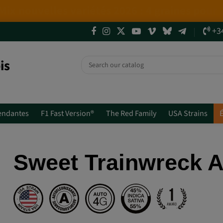
4 NOUVELLES ÉDITIONS LIMITÉES💣
(+info)
+3
is
endantes
F1 Fast Version®
The Red Family
USA Strains
É
Sweet Trainwreck 