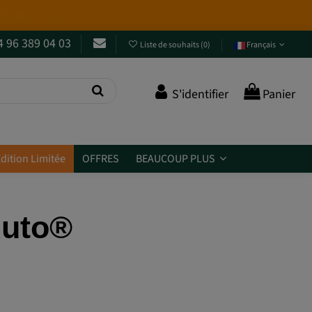
4 96 389 04 03
Liste de souhaits
(
0
)
Français
S'identifier
Panier
dition Limitée
OFFRES
BEAUCOUP PLUS
Auto®