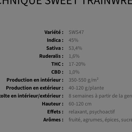
CHNIQUE SWEET TRAINWR
Variété :
SWS47
Indica :
45%
Sativa :
53,4%
Ruderalis :
1,6%
THC :
17-20%
CBD :
1,0%
Production en intérieur :
350-550 g/m²
Production en extérieur :
40-120 g/plante
olte en intérieur/extérieur :
8 semaines à partir de la ge
Hauteur :
60-120 cm
Effets :
relaxant, psychoactif
Arômes :
fruité, agrumes, épices, sucr