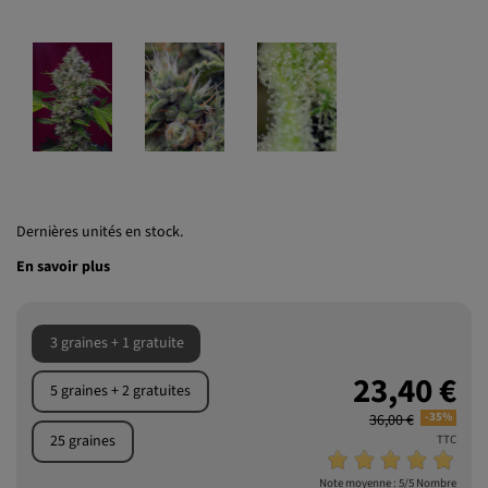
Dernières unités en stock.
En savoir plus
3 graines + 1 gratuite
23,40 €
5 graines + 2 gratuites
-35%
36,00 €
25 graines
TTC
Note moyenne :
5
/5 Nombre