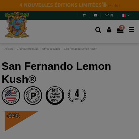
4 NOUVELLES ÉDITIONS LIMITÉES💣
(+info)
(
0
)
0
Accueil
Graines féminisées
Offres spéciales
San Fernando Lemon Kush®
San Fernando Lemon
Kush®
-35%