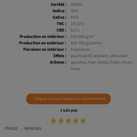
Variété :
SWS62
Indica :
35%
Sativa :
65%
THC :
14-21%
CBD :
0,1%
Production en intérieur :
450-600 g/m²
Production en extérieur :
450-700 g/planta
Floraison en intérieur :
9 semanas
Effets :
psychoactif, relaxant, stimulant
Arômes :
agrumes, frais, boisé, fruité, citron,
musc
Cliquez ici pour laisser un commentaire
J sais pas
Chris21
08/09/2021