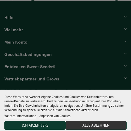
Hilfe
Viel mehr
Mein Konto
Geschäftsbedingungen
Entdecken Sweet Seeds®
Vertriebspartner und Grows
15% Rabatt für Ihre erste Bestellung beim Beitreten unserer
Diese Website verwendet eigene Cookies und Cookies von Drittanbietern, um
Gemeinschaft.
unsereDienste zu verbessern. Und zeigen Sie Werbung in Bezug auf Ihre Vorlieben,
indem Sie Ihre Gewohnheiten analysieren navigation. Um Ihre Zustimmung zu seiner
Verwendung zu geben, klicken Sie auf die Schaltfläche Akzeptieren.
Weitere Informationen
Anpassen von Cookies
Ich akzeptiere die allgemeinen
Geschäftsbedingungen
und
die
Vertraulichkeitserklärung
ICH AKZEPTIERE
ALLE ABLEHNEN
Verantwortlich für die Behandlung: Sweet Seeds, S.L. Der Zweck der Verarbeitung besteht darin,