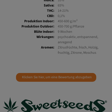
Indica:
35%
Sativa:
65%
THC:
14-21%
CBD:
0,1%
Produktion Indoor:
450-600 g/m²
Produktion Outdoor:
450-700 g/Pflanze
Blüte Indoor:
9 Wochen
Wirkungen:
psychoaktiv, entspannend,
anregend
Aromen:
Zitrusfrüchte, frisch, Holzig,
fruchtig, Zitrone, Moschus
Klicken Sie hier, um eine Bewertung abzugeben