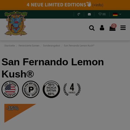
4 NEUE LIMITED EDITIONS💣
(+info)
(
0
)
0
Startseite
Feminisierte Samen
Sonderangebot
San Fernando Lemon Kush®
San Fernando Lemon
Kush®
-35%