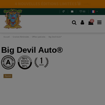
Nouvelles variétés 2026
: 6 nouvelles génétiques +
Packs Mix.
Ne passez pas à côté !
Entrez et découvrez-
les
.
(
0
)
0
Accueil
Graines féminisées
Offres spéciales
Big Devil Auto®
Big Devil Auto®
Épuisé