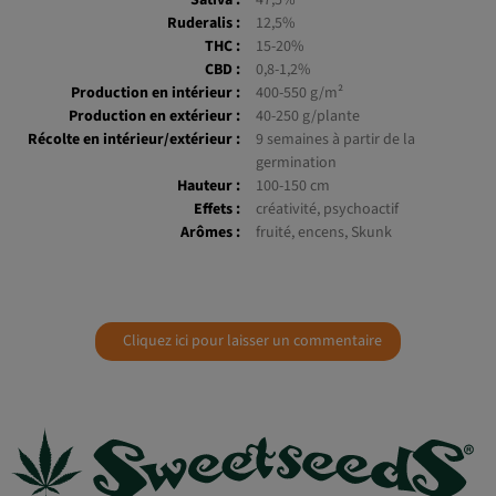
Indica :
40%
Sativa :
47,5%
Ruderalis :
12,5%
THC :
15-20%
CBD :
0,8-1,2%
Production en intérieur :
400-550 g/m²
Production en extérieur :
40-250 g/plante
Récolte en intérieur/extérieur :
9 semaines à partir de la
germination
Hauteur :
100-150 cm
Effets :
créativité, psychoactif
Arômes :
fruité, encens, Skunk
Cliquez ici pour laisser un commentaire