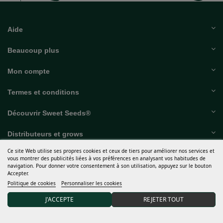
Aide
Beaucoup plus
Mon compte
Termes et conditions
Découvrir Sweet Seeds®
Ce site Web utilise ses propres cookies et ceux de tiers pour améliorer nos services et
Distributeurs et grows
vous montrer des publicités liées à vos préférences en analysant vos habitudes de
navigation. Pour donner votre consentement à son utilisation, appuyez sur le bouton
Accepter.
Abonnez-vous à notre newsletter et recevez 15 % de
Politique de cookies
Personnaliser les cookies
RÉDUCTION sur votre première commande
J'ACCEPTE
REJETER TOUT
J'accepte les
conditions générales
et la
politique de confidentialité