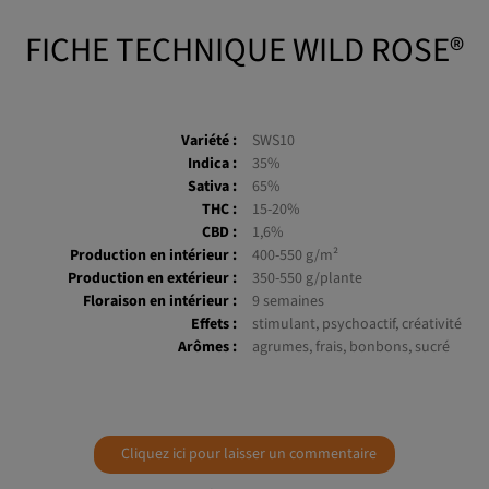
FICHE TECHNIQUE WILD ROSE®
Variété :
SWS10
Indica :
35%
Sativa :
65%
THC :
15-20%
CBD :
1,6%
Production en intérieur :
400-550 g/m²
Production en extérieur :
350-550 g/plante
Floraison en intérieur :
9 semaines
Effets :
stimulant, psychoactif, créativité
Arômes :
agrumes, frais, bonbons, sucré
Cliquez ici pour laisser un commentaire
Windows rose