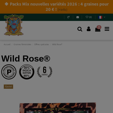
(
0
)
0
Accueil
Graines féminisées
Offres spéciales
Wild Rose®
Wild Rose®
Épuisé