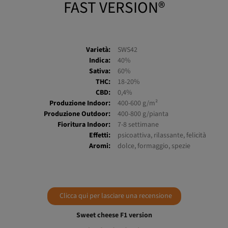
FAST VERSION®
Varietà:
SWS42
Indica:
40%
Sativa:
60%
THC:
18-20%
CBD:
0,4%
Produzione Indoor:
400-600 g/m²
Produzione Outdoor:
400-800 g/pianta
Fioritura Indoor:
7-8 settimane
Effetti:
psicoattiva, rilassante, felicità
Aromi:
dolce, formaggio, spezie
Clicca qui per lasciare una recensione
Sweet cheese F1 version