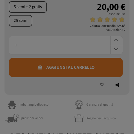
20,00 €
5 semi + 2 gratis
Tasse incluse
25 semi
Valutazione media:
5
/5 Nº
valutazioni:
2
AGGIUNGI AL CARRELLO
Imballaggio discreto
Garanzia di qualità
Spedizioni veloci
Regalo per l'acquisto