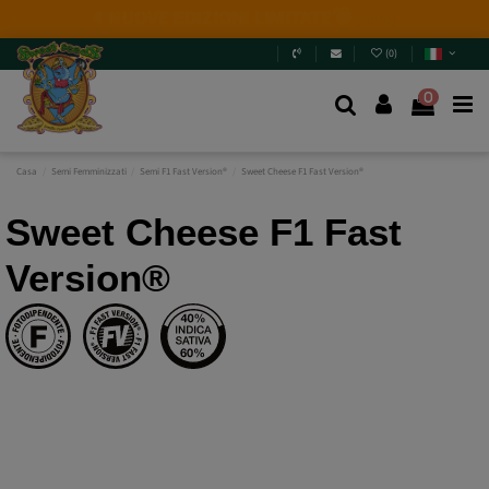
Novità 2026
: 6 nuove genetiche + Pack Mix.
Non
perderti le novità!
Entra e scoprile
.
(
0
)
0
Casa
Semi Femminizzati
Semi F1 Fast Version®
Sweet Cheese F1 Fast Version®
Sweet Cheese F1 Fast
Version®