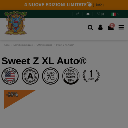
4 NUOVE EDIZIONI LIMITATE💣
(+info)
(
0
)
0
Casa
Semi Femminizzati
Offerte speciali
Sweet Z XL Auto®
Sweet Z XL Auto®
-35%