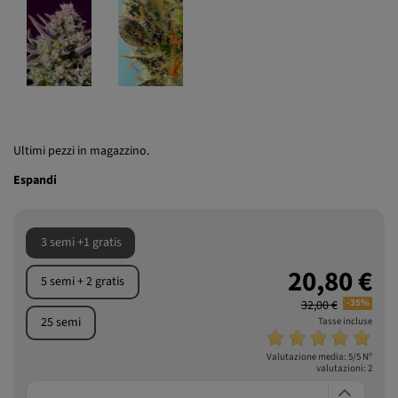
Ultimi pezzi in magazzino.
Espandi
3 semi +1 gratis
20,80 €
5 semi + 2 gratis
-35%
32,00 €
25 semi
Tasse incluse
Valutazione media:
5
/5 Nº
valutazioni:
2