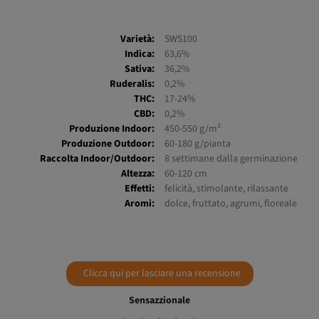
Varietà:
SWS100
Indica:
63,6%
Sativa:
36,2%
Ruderalis:
0,2%
THC:
17-24%
CBD:
0,2%
Produzione Indoor:
450-550 g/m²
Produzione Outdoor:
60-180 g/pianta
Raccolta Indoor/Outdoor:
8 settimane dalla germinazione
Altezza:
60-120 cm
Effetti:
felicità, stimolante, rilassante
Aromi:
dolce, fruttato, agrumi, floreale
Clicca qui per lasciare una recensione
Sensazzionale