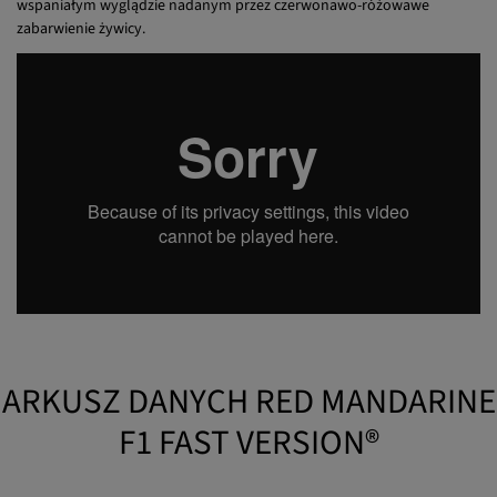
mandarynkowo-cytrusowy ze świeżymi tonami niebieskiego cyprysu.
Doskonała roślina do najwyższej jakości aromatycznych ekstrakcji, o
wspaniałym wyglądzie nadanym przez czerwonawo-różowawe
zabarwienie żywicy.
ARKUSZ DANYCH RED MANDARINE
F1 FAST VERSION®