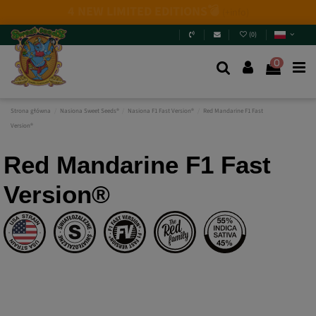
2026 New Releases
: 6 new genetics + Mix Packs.
Are
you really going to miss them? Jump in and
discover
them
.
(
0
)
0
Strona główna
Nasiona Sweet Seeds®
Nasiona F1 Fast Version®
Red Mandarine F1 Fast
Version®
Red Mandarine F1 Fast
Version®