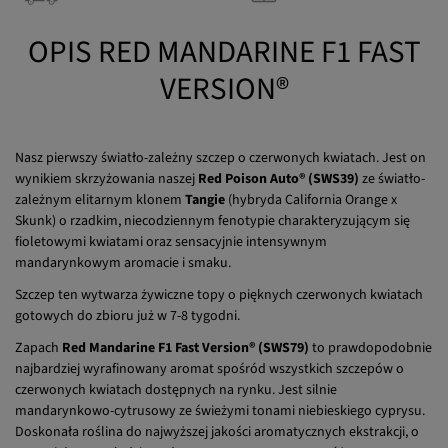
Szybka wysyłka
Prezent do zakupu
OPIS RED MANDARINE F1 FAST
VERSION®
Nasz pierwszy światło-zależny szczep o czerwonych kwiatach. Jest on
wynikiem skrzyżowania naszej
Red Poison Auto® (SWS39)
ze światło-
zależnym elitarnym klonem
Tangie
(hybryda California Orange x
Skunk) o rzadkim, niecodziennym fenotypie charakteryzującym się
fioletowymi kwiatami oraz sensacyjnie intensywnym
mandarynkowym aromacie i smaku.
Szczep ten wytwarza żywiczne topy o pięknych czerwonych kwiatach
gotowych do zbioru już w 7-8 tygodni.
Zapach
Red Mandarine F1 Fast Version® (SWS79)
to prawdopodobnie
najbardziej wyrafinowany aromat spośród wszystkich szczepów o
czerwonych kwiatach dostępnych na rynku. Jest silnie