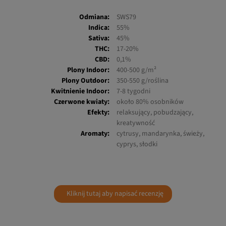
Odmiana:
SWS79
Indica:
55%
Sativa:
45%
THC:
17-20%
CBD:
0,1%
Plony Indoor:
400-500 g/m²
Plony Outdoor:
350-550 g/roślina
Kwitnienie Indoor:
7-8 tygodni
Czerwone kwiaty:
około 80% osobników
Efekty:
relaksujący, pobudzający,
kreatywność
Aromaty:
cytrusy, mandarynka, świeży,
cyprys, słodki
Kliknij tutaj aby napisać recenzję