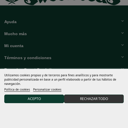
Ayuda
Mucho más
Mi cuenta
Términos y condiciones
Descubre Sweet Seeds®
Utilizamos cookies propias y de terceros para fines analíticos y para mostrarte
publicidad personalizada en base a un perfil elaborado a partir de tus hábitos de
navegación.
Distribuidores y grows
Política de cookies
Personalizar cookies
ACEPTO
RECHAZAR TODO
15% DTO en tu primer pedido uniéndote a nuestra
comunidad.
Acepto las
condiciones generales
y la
política de privacidad