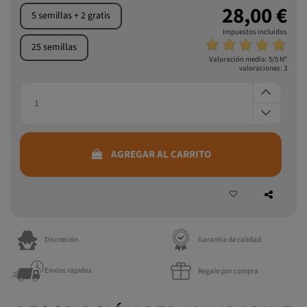
28,00 €
5 semillas + 2 gratis
Impuestos incluidos
25 semillas
Valoración media:
5
/5 Nº
valoraciones:
3
AGREGAR AL CARRITO
Discreción
Garantía de calidad
Envíos rápidos
Regalo por compra