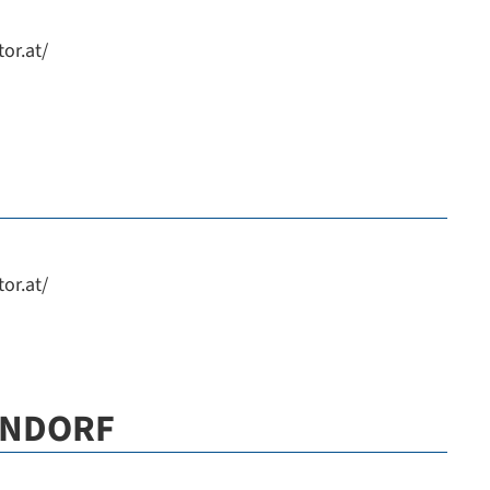
or.at/
or.at/
ENDORF