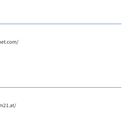
net.com/
m21.at/