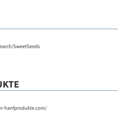
/search/SweetSeeds
UKTE
er-hanfprodukte.com/