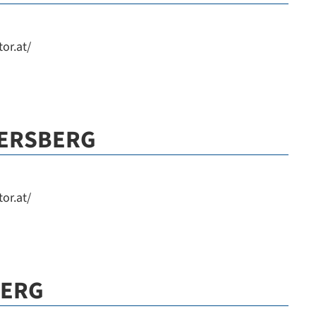
or.at/
IERSBERG
or.at/
BERG