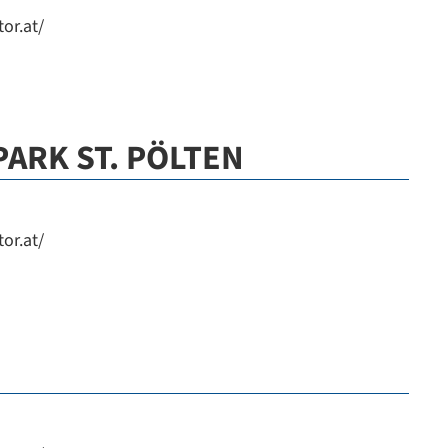
or.at/
ARK ST. PÖLTEN
or.at/