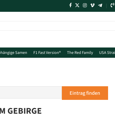
bhängige Samen
F1 Fast Version®
The Red Family
USA Stra
M GEBIRGE