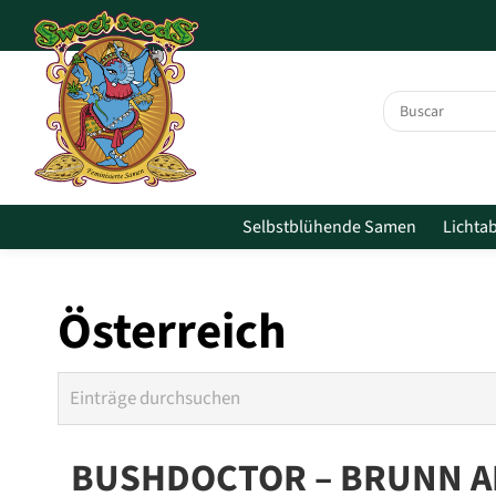
Zum Hauptinhalt springen
Selbstblühende Samen
Lichta
Österreich
BUSHDOCTOR – BRUNN A